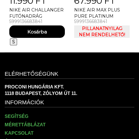
11.990 FT
67.990 FT
NIKE AIR CHALLANGER
NIKE AIR MAX PLUS
FUTÓNADRÁG
PURE PLATINUM
5999136683841
5999136683841
SILVER FÉRFI UTCAI
CIPŐ
PILLANATNYILAG
NEM RENDELHETŐ!
S
ELÉRHETŐSÉGÜNK
PROCONI HUNGÁRIA KFT.
1118 BUDAPEST, ZÓLYOM ÚT 11.
INFORMÁCIÓK
SEGÍTSÉG
MÉRETTÁBLÁZAT
KAPCSOLAT