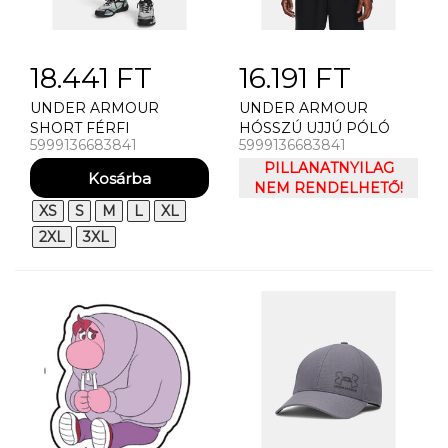
18.441 FT
16.191 FT
UNDER ARMOUR
UNDER ARMOUR
SHORT FÉRFI
HÓSSZÚ UJJÚ PÓLÓ
5999136683841
5999136683841
RÖVIDNADRÁG UNDER
FÉRFI PÓLÓ UNDER
ARMOUR UA VANISH
ARMOUR TECH 2.0 1/2
PILLANATNYILAG
WVEN 2.0 8IN SHORT
ZIP
NEM RENDELHETŐ!
XS
S
M
L
XL
2XL
3XL