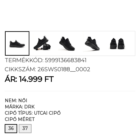
TERMÉKKÓD:
5999136683841
CIKKSZÁM:
26SWS0188__0002
ÁR:
14.999 FT
NEM:
NŐI
MÁRKA:
DRK
CIPŐ TÍPUS:
UTCAI CIPŐ
CIPŐ MÉRET
36
37