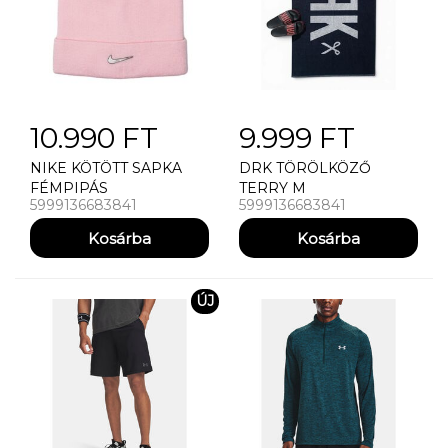
10.990 FT
9.999 FT
NIKE KÖTÖTT SAPKA
DRK TÖRÖLKÖZŐ
FÉMPIPÁS
TERRY M
5999136683841
5999136683841
(GYEREKMÉRET)
PÚDER
ÚJ