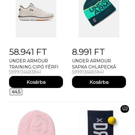
58.941 FT
8.991 FT
UNDER ARMOUR
UNDER ARMOUR
TRAINING CIPŐ FÉRFI
SAPKA CHLAPECKÁ
5999136683841
5999136683841
CIPÕ UNDER ARMOUR
EPICE UNDER ARMOUR
UA DRIVE FADE 2 SL
BILLBOARD
REVERSIBLE BEANIE
44.5
ÚJ