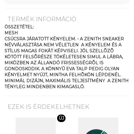
TERMÉK INFORMÁCIÓ
ÖSSZETÉTEL:
MESH
CSÚCSRA JÁRATOTT KÉNYELEM. - A ZENITH SNEAKER
NÉVVÁLASZTÁSA NEM VÉLETLEN  A KÉNYELEM ÉS A
STÍLUS MAGAS FOKÁT KÉPVISELI. JÓL SZELLÕZÕ
KÖTÖTT FELSÕRÉSZE TÖKÉLETESEN SIMUL A LÁBRA,
MIKÖZBEN AZ ÁLLANDÓ FRISSESSÉGRÕL IS
GONDOSKODIK. A KÖNNYÛ EVA TALP PEDIG OLYAN
KÉNYELMET NYÚJT, MINTHA FELHÕKÖN LÉPDENÉL.
MINIMÁL DIZÁJN, MAXIMÁLIS TELJESÍTMÉNY  A ZENITH
TÉNYLEG MINDENBEN KIMAGASLÓ.
EZEK IS ÉRDEKELHETNEK
ÚJ