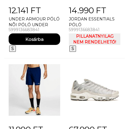
12.141 FT
14.990 FT
UNDER ARMOUR PÓLÓ
JORDAN ESSENTIALS
NÕI PÓLÓ UNDER
PÓLÓ
5999136683841
5999136683841
ARMOUR UA RIVAL
CORE SS-BLU
PILLANATNYILAG
NEM RENDELHETŐ!
S
S