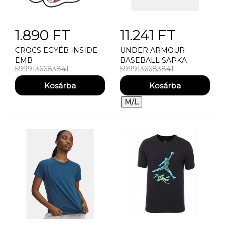
1.890 FT
11.241 FT
CROCS EGYÉB INSIDE
UNDER ARMOUR
EMB
BASEBALL SAPKA
5999136683841
5999136683841
FÉRFI BASEBALL
SAPKA UNDER
ARMOUR M AV LOW
STR
M/L