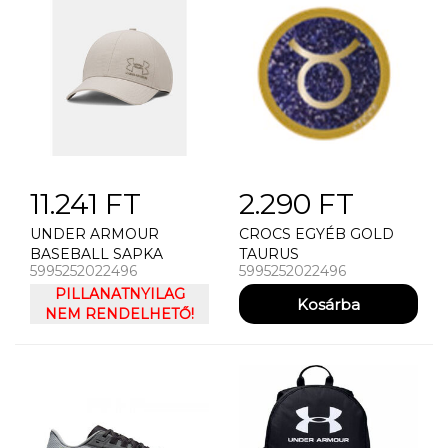
11.241 FT
2.290 FT
UNDER ARMOUR
CROCS EGYÉB GOLD
BASEBALL SAPKA
TAURUS
5995252022496
5995252022496
FÉRFI BASEBALL
SAPKA UNDER
PILLANATNYILAG
ARMOUR M AV LOW
NEM RENDELHETŐ!
STR