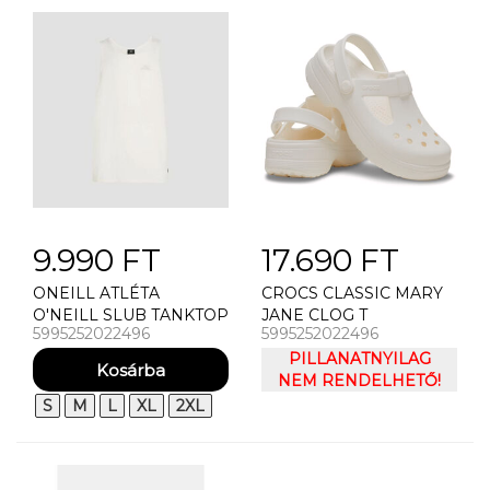
9.990 FT
17.690 FT
ONEILL ATLÉTA
CROCS CLASSIC MARY
O'NEILL SLUB TANKTOP
JANE CLOG T
5995252022496
5995252022496
PILLANATNYILAG
NEM RENDELHETŐ!
S
M
L
XL
2XL