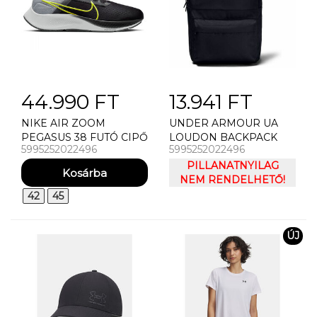
44.990 FT
13.941 FT
NIKE AIR ZOOM
UNDER ARMOUR UA
PEGASUS 38 FUTÓ CIPŐ
LOUDON BACKPACK
5995252022496
5995252022496
HÁTIZSÁK
PILLANATNYILAG
NEM RENDELHETŐ!
42
45
ÚJ