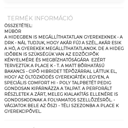
TERMÉK INFORMÁCIÓ
ÖSSZETÉTEL:
MÜBÖR
A HIDEGBEN IS MEGÁLLÍTHATATLAN GYEREKEKNEK - A
DRK - NÁL TUDJUK, HOGY AKÁR FÚJ A SZÉL, AKÁR ESIK
A HÓ, A GYEREKEK MEGÁLLÍTHATATLANOK. DE A HIDEG
IDÕBEN IS SZÜKSÉGÜK VAN AZ EDZÕCIPÕK
KÉNYELMÉRE ÉS MEGBÍZHATÓSÁGÁRA  EZÉRT
TERVEZTÜK A PLACE K - T. A MATT BÕRHATÁSÚ
BAKANCS - CIPÕ HIBRIDET TÉPÕZÁRRAL LÁTTUK EL,
HOGY AZ ÖLTÖZKÖDÉS GYEREKJÁTÉK LEGYEN, A
SPECIÁLIS COMFORT HI - POLY TALPBETÉT PEDIG
GONDOSAN KIPÁRNÁZZA A TALPAT. A PERFORÁLT
RÉSZLETEK A ZÁRT, MELEG KIALAKÍTÁS ELLENÉRE IS
GONDOSKODNAK A FOLYAMATOS SZELLÕZÉSRÕL. -
VÁGJATOK BELE AZ ÕSZI - TÉLI SZEZONBA A PLACE K
GYEREKCIPÕVEL.