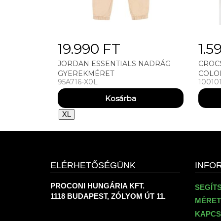
19.990 FT
1.5
JORDAN ESSENTIALS NADRÁG
CROC
GYEREKMÉRET
COLO
95A716-X0L
10010
XL
ELÉRHETŐSÉGÜNK
INFO
PROCONI HUNGÁRIA KFT.
SEGÍT
1118 BUDAPEST, ZÓLYOM ÚT 11.
MÉRET
KAPCS