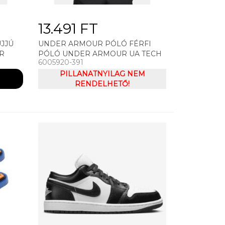
13.491 FT
JJÚ
UNDER ARMOUR PÓLÓ FÉRFI
R
PÓLÓ UNDER ARMOUR UA TECH
6005920-391
 2.0
TEE PIXELATE
PILLANATNYILAG NEM
RENDELHETŐ!