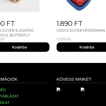
90 FT
1.890 FT
S EGYÉB ELEVATED
CROCS EGYÉB SPIDERMAN 
RFUL BUTTERFLY
187
10015119
RMÁCIÓK
KÖVESS MINKET
SÉG
TÁBLÁZAT
OLAT