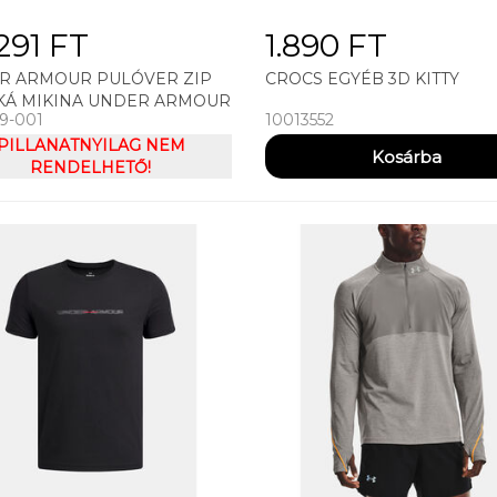
291 FT
1.890 FT
R ARMOUR PULÓVER ZIP
CROCS EGYÉB 3D KITTY
KÁ MIKINA UNDER ARMOUR
59-001
10013552
WARMUP FZ HOODIE
PILLANATNYILAG NEM
RENDELHETŐ!