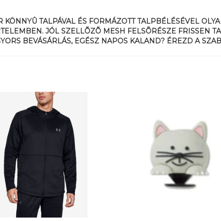
ER KÖNNYÛ TALPÁVAL ÉS FORMÁZOTT TALPBÉLÉSÉVEL OLYA
ÉRTELEMBEN. JÓL SZELLÕZÕ MESH FELSÕRÉSZE FRISSEN TA
 GYORS BEVÁSÁRLÁS, EGÉSZ NAPOS KALAND? ÉREZD A SZAB