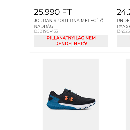
25.990 FT
24.
JORDAN SPORT DNA MELEGÍTŐ
UNDE
NADRÁG
PÁNS
DJ0190-455
13452
MK1 
PILLANATNYILAG NEM
RENDELHETŐ!