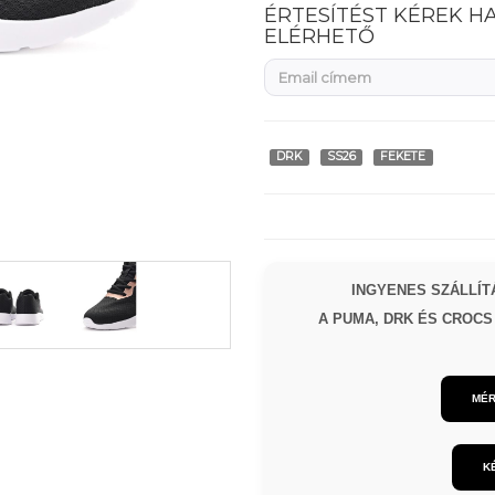
ÉRTESÍTÉST KÉREK H
ELÉRHETŐ
DRK
SS26
FEKETE
INGYENES SZÁLLÍTÁ
A PUMA, DRK ÉS CROCS 
MÉR
K