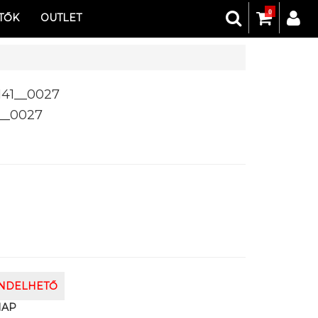
0
TŐK
OUTLET
41__0027
__0027
ENDELHETŐ
NAP