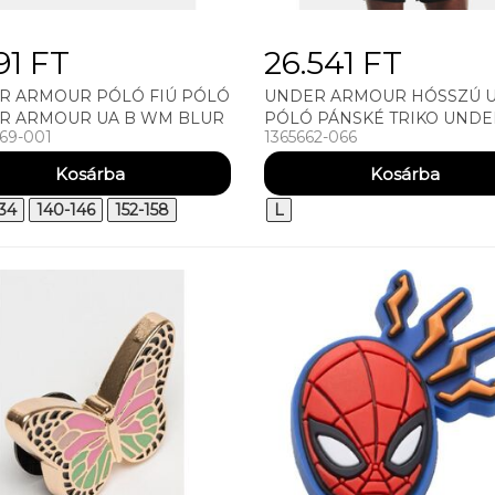
91 FT
26.541 FT
R ARMOUR PÓLÓ FIÚ PÓLÓ
UNDER ARMOUR HÓSSZÚ U
R ARMOUR UA B WM BLUR
PÓLÓ PÁNSKÉ TRIKO UNDE
69-001
1365662-066
K
ARMOUR UA QUALIFIER RUN
1/2 ZIP
134
140-146
152-158
L