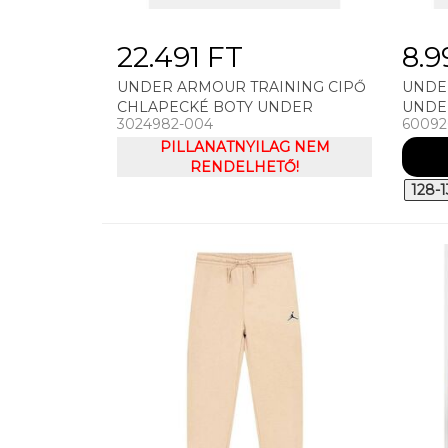
22.491 FT
8.9
UNDER ARMOUR TRAINING CIPŐ
UNDE
CHLAPECKÉ BOTY UNDER
UNDE
3024982-004
60092
ARMOUR UA BPS ROGUE 3 AL
SS-BL
PILLANATNYILAG NEM
RENDELHETŐ!
128-