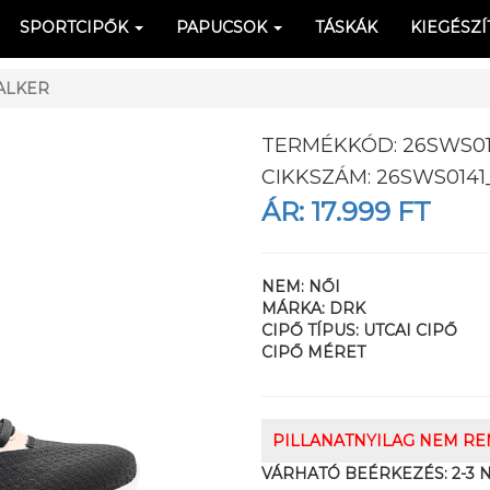
SPORTCIPŐK
PAPUCSOK
TÁSKÁK
KIEGÉSZÍ
ALKER
TERMÉKKÓD:
26SWS01
CIKKSZÁM:
26SWS0141
ÁR:
17.999 FT
NEM:
NŐI
MÁRKA:
DRK
CIPŐ TÍPUS:
UTCAI CIPŐ
CIPŐ MÉRET
PILLANATNYILAG NEM R
VÁRHATÓ BEÉRKEZÉS:
2-3 