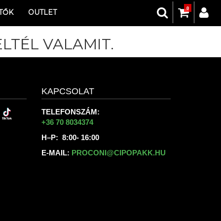
0
TŐK
OUTLET
LTÉL VALAMIT.
KAPCSOLAT
TELEFONSZÁM:
+36 70 8034374
H–P: 8:00- 16:00
E-MAIL:
PROCONI@CIPOPAKK.HU