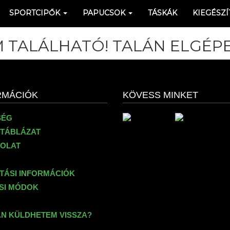
SPORTCIPŐK
PAPUCSOK
TÁSKÁK
KIEGÉSZÍ
 TALÁLHATÓ! TALÁN ELGÉPE
RMÁCIÓK
KÖVESS MINKET
SÉG
TÁBLÁZAT
OLAT
ÍTÁSI INFORMÁCIÓK
ÉSI MÓDOK
N KÜLDHETEM VISSZA?