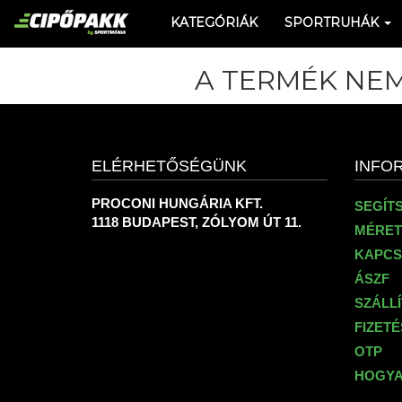
KATEGÓRIÁK
SPORTRUHÁK
A TERMÉK NEM
ELÉRHETŐSÉGÜNK
INFO
PROCONI HUNGÁRIA KFT.
SEGÍT
1118 BUDAPEST, ZÓLYOM ÚT 11.
MÉRET
KAPCS
ÁSZF
SZÁLL
FIZET
OTP
HOGYA