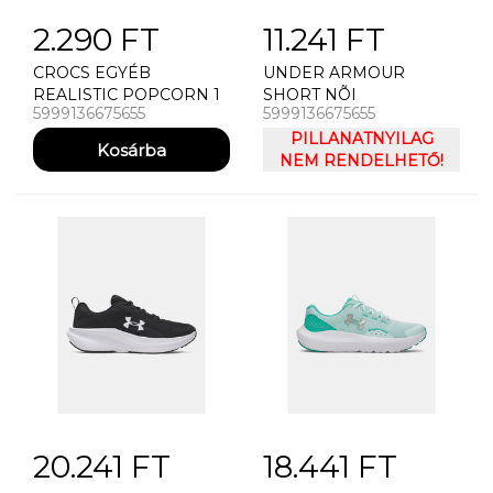
2.290 FT
11.241 FT
CROCS EGYÉB
UNDER ARMOUR
REALISTIC POPCORN 1
SHORT NÕI
5999136675655
5999136675655
RÖVIDNADRÁG UNDER
ARMOUR PLAY UP
PILLANATNYILAG
SHORTS 3.0
NEM RENDELHETŐ!
20.241 FT
18.441 FT