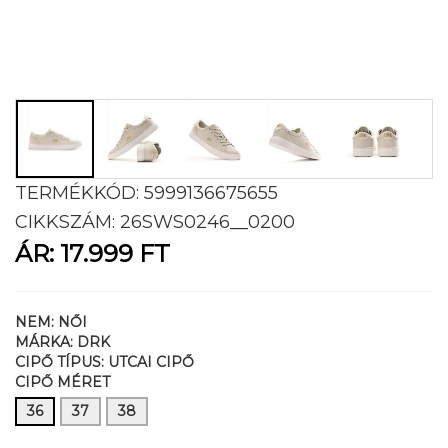
TERMÉKKÓD:
5999136675655
CIKKSZÁM:
26SWS0246__0200
ÁR:
17.999 FT
NEM:
NŐI
MÁRKA:
DRK
CIPŐ TÍPUS:
UTCAI CIPŐ
CIPŐ MÉRET
36
37
38