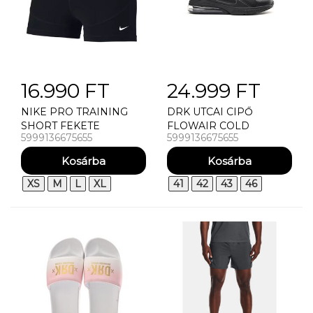
16.990 FT
24.999 FT
NIKE PRO TRAINING
DRK UTCAI CIPŐ
SHORT FEKETE
FLOWAIR COLD
5999136675655
5999136675655
XS
M
L
XL
41
42
43
46