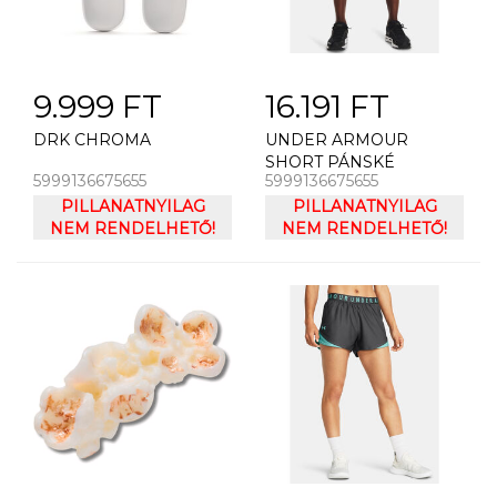
9.999 FT
16.191 FT
DRK CHROMA
UNDER ARMOUR
SHORT PÁNSKÉ
5999136675655
5999136675655
KRAASY UNDER
PILLANATNYILAG
ARMOUR UA LAUNCH
PILLANATNYILAG
NEM RENDELHETŐ!
SW 5'' SHORT
NEM RENDELHETŐ!