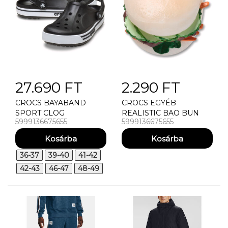
27.690 FT
2.290 FT
CROCS BAYABAND
CROCS EGYÉB
SPORT CLOG
REALISTIC BAO BUN
5999136675655
5999136675655
36-37
39-40
41-42
42-43
46-47
48-49