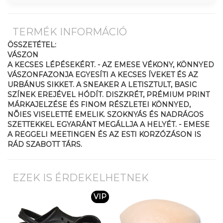
TERMÉK INFORMÁCIÓ
ÖSSZETÉTEL:
VÁSZON
A KECSES LÉPÉSEKÉRT. - AZ EMESE VÉKONY, KÖNNYED
VÁSZONFAZONJA EGYESÍTI A KECSES ÍVEKET ÉS AZ
URBÁNUS SIKKET. A SNEAKER A LETISZTULT, BASIC
SZÍNEK EREJÉVEL HÓDÍT. DISZKRÉT, PRÉMIUM PRINT
MÁRKAJELZÉSE ÉS FINOM RÉSZLETEI KÖNNYED,
NÕIES VISELETTÉ EMELIK. SZOKNYÁS ÉS NADRÁGOS
SZETTEKKEL EGYARÁNT MEGÁLLJA A HELYÉT. - EMESE 
A REGGELI MEETINGEN ÉS AZ ESTI KORZÓZÁSON IS
RÁD SZABOTT TÁRS.
EZEK IS ÉRDEKELHETNEK
VIP