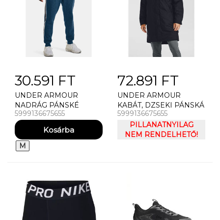
30.591 FT
72.891 FT
UNDER ARMOUR
UNDER ARMOUR
NADRÁG PÁNSKÉ
KABÁT, DZSEKI PÁNSKÁ
5999136675655
5999136675655
TEPLÁKY UNDER
BUNDA UNDER
ARMOUR UA
ARMOUR ARMOUR
PILLANATNYILAG
ESSENTIAL HERITGE
INSULATED BENCH
NEM RENDELHETŐ!
FLC JGR
COAT
M