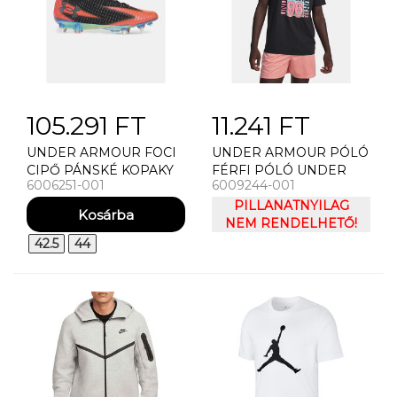
105.291 FT
11.241 FT
UNDER ARMOUR FOCI
UNDER ARMOUR PÓLÓ
CIPŐ PÁNSKÉ KOPAKY
FÉRFI PÓLÓ UNDER
6006251-001
6009244-001
UNDER ARMOUR UA
ARMOUR UA M LOGO
TEAM SHADOW C ELITE
COLLAGE SS
PILLANATNYILAG
3 HYB
NEM RENDELHETŐ!
42.5
44