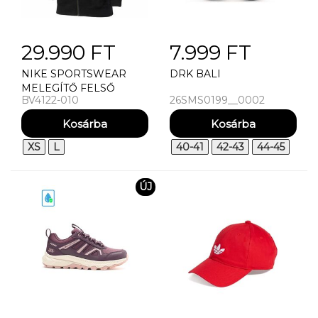
29.990 FT
7.999 FT
NIKE SPORTSWEAR
DRK BALI
MELEGÍTŐ FELSŐ
BV4122-010
26SMS0199__0002
WMNS
XS
L
40-41
42-43
44-45
ÚJ