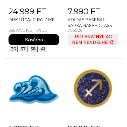
24.999 FT
7.990 FT
DRK UTCAI CIPŐ PIKE
ADIDAS BASEBALL
SAPKA BASEB CLASS
26SWS0160__0900
JC6026
TRE
PILLANATNYILAG
NEM RENDELHETŐ!
36
37
38
41