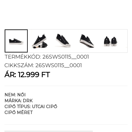
TERMÉKKÓD:
26SWS0115__0001
CIKKSZÁM:
26SWS0115__0001
ÁR:
12.999 FT
NEM:
NŐI
MÁRKA:
DRK
CIPŐ TÍPUS:
UTCAI CIPŐ
CIPŐ MÉRET