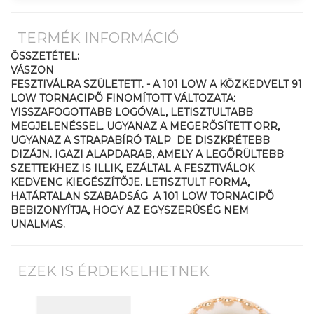
TERMÉK INFORMÁCIÓ
ÖSSZETÉTEL:
VÁSZON
FESZTIVÁLRA SZÜLETETT. - A 101 LOW A KÖZKEDVELT 91
LOW TORNACIPÕ FINOMÍTOTT VÁLTOZATA:
VISSZAFOGOTTABB LOGÓVAL, LETISZTULTABB
MEGJELENÉSSEL. UGYANAZ A MEGERÕSÍTETT ORR,
UGYANAZ A STRAPABÍRÓ TALP  DE DISZKRÉTEBB
DIZÁJN. IGAZI ALAPDARAB, AMELY A LEGÕRÜLTEBB
SZETTEKHEZ IS ILLIK, EZÁLTAL A FESZTIVÁLOK
KEDVENC KIEGÉSZÍTÕJE. LETISZTULT FORMA,
HATÁRTALAN SZABADSÁG  A 101 LOW TORNACIPÕ
BEBIZONYÍTJA, HOGY AZ EGYSZERÛSÉG NEM
UNALMAS.
EZEK IS ÉRDEKELHETNEK