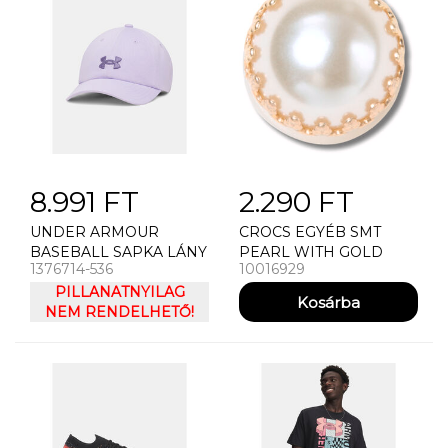
8.991 FT
2.290 FT
UNDER ARMOUR
CROCS EGYÉB SMT
BASEBALL SAPKA LÁNY
PEARL WITH GOLD
1376714-536
10016929
BASEBALL SAPKA
ACCENTS
UNDER ARMOUR G
PILLANATNYILAG
BLITZING LOW ADJ
NEM RENDELHETŐ!