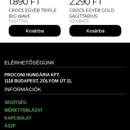
1.890 FT
2.290 FT
CROCS EGYÉB TRIPLE
CROCS EGYÉB GOLD
BIG WAVE
SAGITTARIUS
10017742
10018473
ELÉRHETŐSÉGÜNK
PROCONI HUNGÁRIA KFT.
1118 BUDAPEST, ZÓLYOM ÚT 11.
INFORMÁCIÓK
SEGÍTSÉG
MÉRETTÁBLÁZAT
KAPCSOLAT
ÁSZF