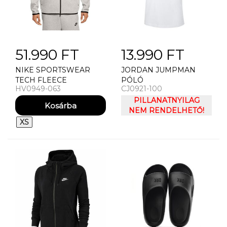
51.990 FT
13.990 FT
NIKE SPORTSWEAR
JORDAN JUMPMAN
TECH FLEECE
PÓLÓ
HV0949-063
CJ0921-100
WINDRUNNER FULL
ZIP PULÓVER
PILLANATNYILAG
NEM RENDELHETŐ!
XS