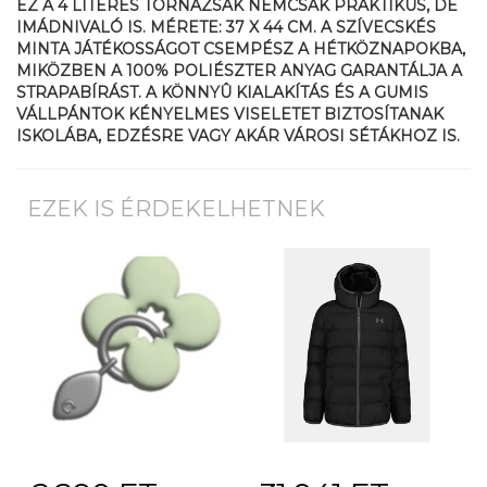
EZ A 4 LITERES TORNAZSÁK NEMCSAK PRAKTIKUS, DE
IMÁDNIVALÓ IS. MÉRETE: 37 X 44 CM. A SZÍVECSKÉS
MINTA JÁTÉKOSSÁGOT CSEMPÉSZ A HÉTKÖZNAPOKBA,
MIKÖZBEN A 100% POLIÉSZTER ANYAG GARANTÁLJA A
STRAPABÍRÁST. A KÖNNYÛ KIALAKÍTÁS ÉS A GUMIS
VÁLLPÁNTOK KÉNYELMES VISELETET BIZTOSÍTANAK
ISKOLÁBA, EDZÉSRE VAGY AKÁR VÁROSI SÉTÁKHOZ IS.
EZEK IS ÉRDEKELHETNEK