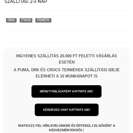
SZÁLLÍTÁS:
2-3 NAP
DRK
FW25
FEKETE
INGYENES SZÁLLÍTÁS 20.000 FT FELETTI VÁSÁRLÁS
ESETÉN
A PUMA, DRK ÉS CROCS TERMÉKEK SZÁLLÍTÁSI IDEJE
ELÉRHETI A 10 MUNKANAPOT IS
MÉRETTÁBLÁZATÉRT KATTINTS IDE!
KÉRDÉSED VAN? KATTINTS IDE!
IRATKOZZ FEL HÍRLEVELÜNKRE ÉS ÉRTESÜLJ ELSŐKÉNT A
KEDVEZMÉNYEKRŐL!