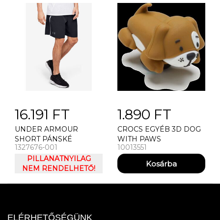
16.191 FT
1.890 FT
UNDER ARMOUR
CROCS EGYÉB 3D DOG
SHORT PÁNSKÉ
WITH PAWS
1327676-001
10013551
KRAASY UNDER
ARMOUR QLIFIER WG
PILLANATNYILAG
PERF SHORT
NEM RENDELHETŐ!
ELÉRHETŐSÉGÜNK