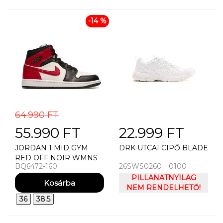
-14 %
64.990 FT
55.990 FT
22.999 FT
JORDAN 1 MID GYM
DRK UTCAI CIPŐ BLADE
RED OFF NOIR WMNS
BQ6472-160
26SWS0260__0100
UTCAI CIPŐ
PILLANATNYILAG
NEM RENDELHETŐ!
36
38.5