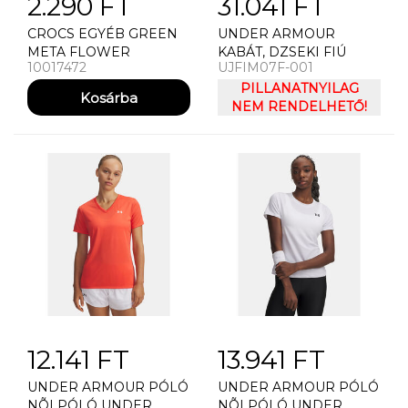
2.290 FT
31.041 FT
CROCS EGYÉB GREEN
UNDER ARMOUR
META FLOWER
KABÁT, DZSEKI FIÚ
10017472
UJFIM07F-001
DANGLE
UNDER ARMOUR UA
PRONTO PUFFER
PILLANATNYILAG
JACKET KABÁT
NEM RENDELHETŐ!
12.141 FT
13.941 FT
UNDER ARMOUR PÓLÓ
UNDER ARMOUR PÓLÓ
NÕI PÓLÓ UNDER
NÕI PÓLÓ UNDER