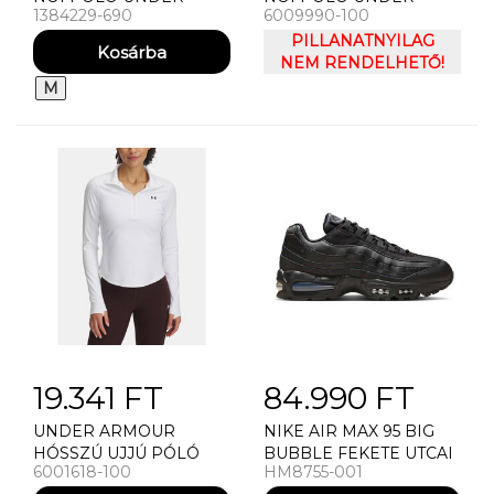
1384229-690
6009990-100
ARMOUR TECH SSV-
ARMOUR TECH MESH
SOLID-RED
SS
PILLANATNYILAG
NEM RENDELHETŐ!
M
19.341 FT
84.990 FT
UNDER ARMOUR
NIKE AIR MAX 95 BIG
HÓSSZÚ UJJÚ PÓLÓ
BUBBLE FEKETE UTCAI
6001618-100
HM8755-001
NÕI PÓLÓ UNDER
CIPŐ