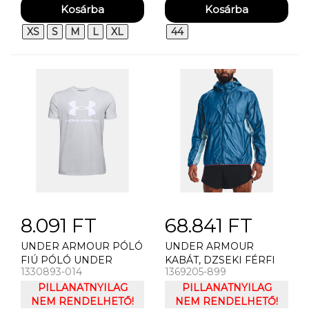
ARMOUR MOTION 1/2
ZIP EMEA
XS
S
M
L
XL
44
8.091 FT
68.841 FT
UNDER ARMOUR PÓLÓ
UNDER ARMOUR
FIÚ PÓLÓ UNDER
KABÁT, DZSEKI FÉRFI
1330893-014
1369205-899
ARMOUR SPORTSTYLE
KABÁT UNDER
LOGO SS
PILLANATNYILAG
ARMOUR IMPASSE
PILLANATNYILAG
NEM RENDELHETŐ!
TRAIL STORM JKT
NEM RENDELHETŐ!