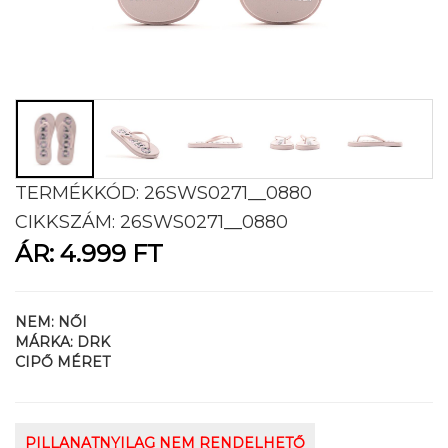
TERMÉKKÓD:
26SWS0271__0880
CIKKSZÁM:
26SWS0271__0880
ÁR:
4.999 FT
NEM:
NŐI
MÁRKA:
DRK
CIPŐ MÉRET
PILLANATNYILAG NEM RENDELHETŐ