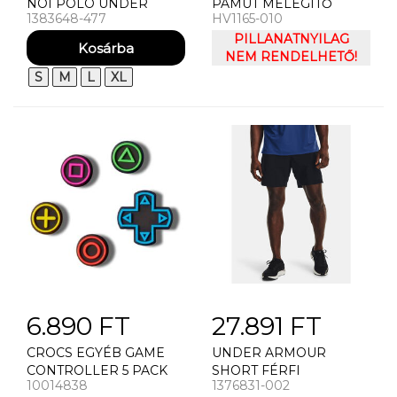
NÕI PÓLÓ UNDER
PAMUT MELEGÍTŐ
1383648-477
HV1165-010
ARMOUR UA RIVAL
CORE SS
PILLANATNYILAG
NEM RENDELHETŐ!
S
M
L
XL
6.890 FT
27.891 FT
CROCS EGYÉB GAME
UNDER ARMOUR
CONTROLLER 5 PACK
SHORT FÉRFI
10014838
1376831-002
RÖVIDNADRÁG UNDER