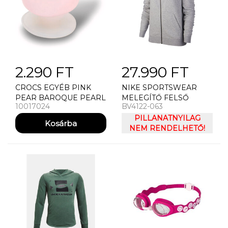
2.290 FT
27.990 FT
CROCS EGYÉB PINK
NIKE SPORTSWEAR
PEAR BAROQUE PEARL
MELEGÍTŐ FELSŐ
10017024
BV4122-063
WMNS
PILLANATNYILAG
NEM RENDELHETŐ!