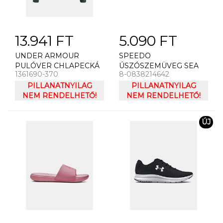
13.941 FT
5.090 FT
UNDER ARMOUR
SPEEDO
PULÓVER CHLAPECKÁ
ÚSZÓSZEMÜVEG SEA
1361690-370
8-0838214642
MIKINA UNDER
SQUAD SPOT GOG IU/JU
ARMOUR RIVAL TERRY
PILLANATNYILAG
PINK/PINK (UK)
PILLANATNYILAG
HOODIE
NEM RENDELHETŐ!
NEM RENDELHETŐ!
ÚJ