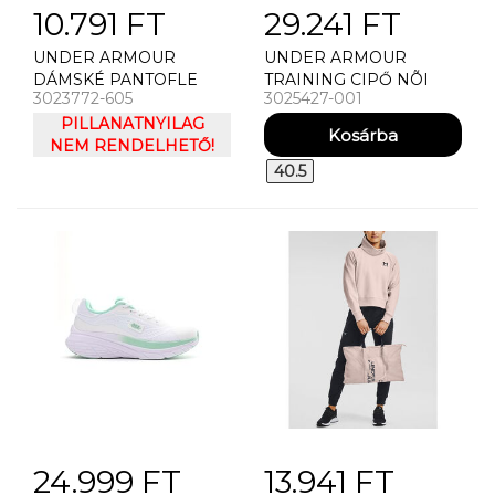
10.791 FT
29.241 FT
UNDER ARMOUR
UNDER ARMOUR
DÁMSKÉ PANTOFLE
TRAINING CIPŐ NÕI
3023772-605
3025427-001
UNDER ARMOUR UA W
CIPÕK UNDER
ANSA FIX SL
PILLANATNYILAG
ARMOUR UA W
NEM RENDELHETŐ!
CHARGED IMPULSE 3
40.5
24.999 FT
13.941 FT