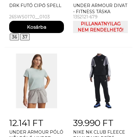
DRK FUTÓ CIPŐ SPELL
UNDER ARMOUR DIVAT
- FITNESS TÁSKA
26SWS0170__0103
1352121-679
DÁMSKÁ TAKA UNDER
ARMOUR FAVORITE
PILLANATNYILAG
METALLIC TOTE
NEM RENDELHETŐ!
36
37
12.141 FT
39.990 FT
UNDER ARMOUR PÓLÓ
NIKE NK CLUB FLEECE