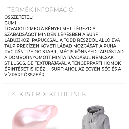
TERMÉK INFORMÁCIÓ
ÖSSZETÉTEL:
GUMI
LOVAGOLD MEG A KÉNYELMET. - ÉREZD A
SZABADSÁGOT MINDEN LÉPÉSBEN A SURF
LÁBUJJKÖZI PAPUCCSAL. A TÖBB RÉSZBÕL ÁLLÓ EVA
TALP PRECÍZEN KÖVETI LÁBAD MOZGÁSÁT, A PUHA
PVC PÁNT PEDIG STABIL, MÉGIS KÖNNYED TARTÁST AD.
A DOMBORNYOMOTT MINTA RÁADÁSUL NEMCSAK
STÍLUSOS, DE TEXTÚRÁJÁVAL A TENGERPARTI HOMOK
ÉRINTÉSÉT IS IDÉZI. - SURF: AHOL AZ EGYÉNISÉG ÉS A
VÍZPART ÖSSZEÉR.
EZEK IS ÉRDEKELHETNEK