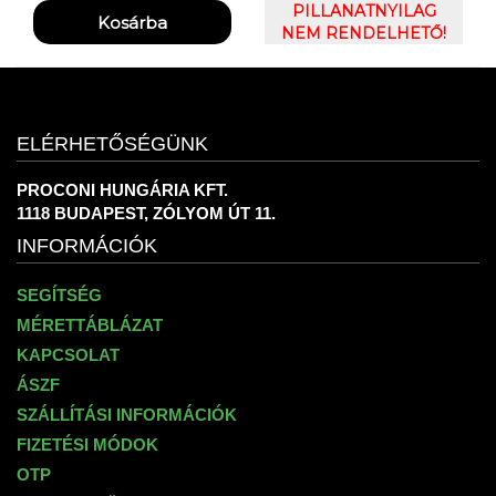
ARMOUR LAUNCH
PILLANATNYILAG
ELITE 2IN1 7'' SHORT
NEM RENDELHETŐ!
ELÉRHETŐSÉGÜNK
PROCONI HUNGÁRIA KFT.
1118 BUDAPEST, ZÓLYOM ÚT 11.
INFORMÁCIÓK
SEGÍTSÉG
MÉRETTÁBLÁZAT
KAPCSOLAT
ÁSZF
SZÁLLÍTÁSI INFORMÁCIÓK
FIZETÉSI MÓDOK
OTP