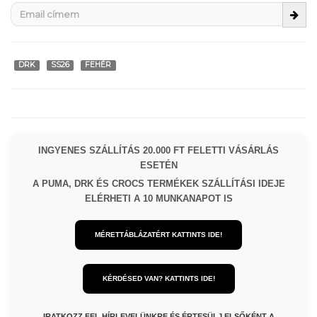
DRK
SS26
FEHÉR
INGYENES SZÁLLÍTÁS 20.000 FT FELETTI VÁSÁRLÁS
ESETÉN
A PUMA, DRK ÉS CROCS TERMÉKEK SZÁLLÍTÁSI IDEJE
ELÉRHETI A 10 MUNKANAPOT IS
MÉRETTÁBLÁZATÉRT KATTINTS IDE!
KÉRDÉSED VAN? KATTINTS IDE!
IRATKOZZ FEL HÍRLEVELÜNKRE ÉS ÉRTESÜLJ ELSŐKÉNT A