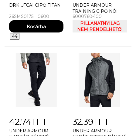
DRK UTCAI CIPŐ TITAN
UNDER ARMOUR
TRAINING CIPŐ NÕI
26SMS0175__0600
6000760-100
CIPÕ UNDER ARMOUR
UA W AURORA 3-WHT
PILLANATNYILAG
NEM RENDELHETŐ!
44
42.741 FT
32.391 FT
UNDER ARMOUR
UNDER ARMOUR