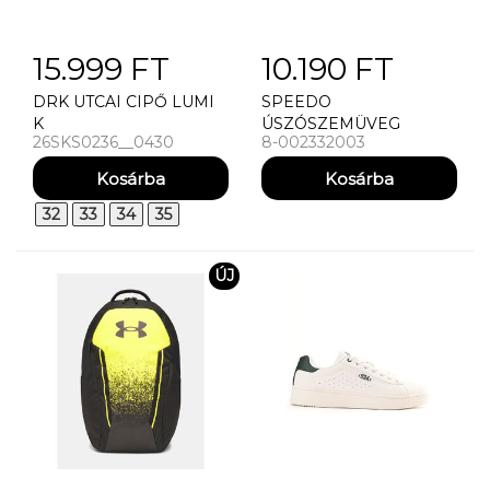
15.999 FT
10.190 FT
DRK UTCAI CIPŐ LUMI
SPEEDO
K
ÚSZÓSZEMÜVEG
26SKS0236__0430
8-002332003
BIOFUSE 2.0 GOG AU
32
33
34
35
ÚJ