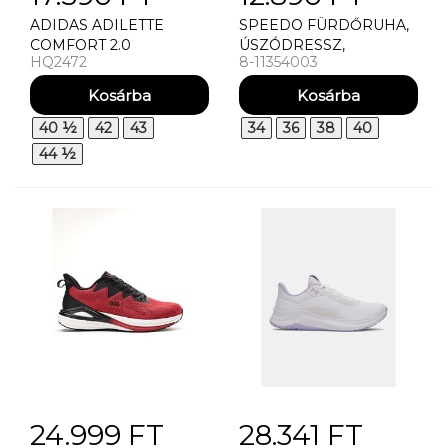
ADIDAS ADILETTE
SPEEDO FÜRDŐRUHA,
COMFORT 2.0
ÚSZÓDRESSZ,
HQ2472
8-11354003
ÚSZÓNADRÁG MEDLEY
LOGO AQUASHORT
40 ½
42
43
34
36
38
40
44 ½
24.999 FT
28.341 FT