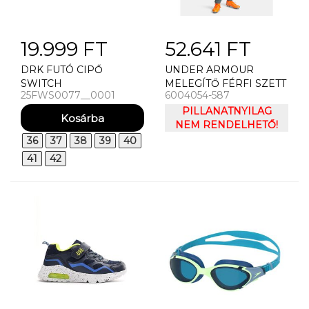
19.999 FT
52.641 FT
DRK FUTÓ CIPŐ
UNDER ARMOUR
SWITCH
MELEGÍTŐ FÉRFI SZETT
25FWS0077__0001
6004054-587
UNDER ARMOUR UA M
CHALLENGER PRO
PILLANATNYILAG
TRCKSUIT-BLU
NEM RENDELHETŐ!
36
37
38
39
40
41
42