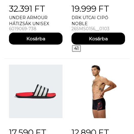
32.391 FT
19.999 FT
UNDER ARMOUR
DRK UTCAI CIPŐ
HÁTIZSÁK UNISEX
NOBLE
6019069-738
26SMS0156__0103
UNDER ARMOUR NO
WEIGH LITE BP
HÁTIZSÁK
41
17.590 FT
12.890 FT