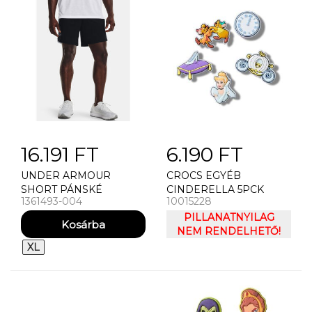
16.191 FT
6.190 FT
UNDER ARMOUR
CROCS EGYÉB
SHORT PÁNSKÉ
CINDERELLA 5PCK
1361493-004
10015228
KRAASY UNDER
ARMOUR UA LAUNCH
PILLANATNYILAG
7'' SHORT
NEM RENDELHETŐ!
XL