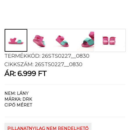
TERMÉKKÓD:
26STS0227__0830
CIKKSZÁM:
26STS0227__0830
ÁR:
6.999 FT
NEM:
LÁNY
MÁRKA:
DRK
CIPŐ MÉRET
PILLANATNYILAG NEM RENDELHETŐ