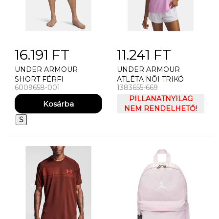
16.191 FT
11.241 FT
UNDER ARMOUR
UNDER ARMOUR
SHORT FÉRFI
ATLÉTA NÕI TRIKÓ
6009658-001
1383655-669
RÖVIDNADRÁG UNDER
UNDER ARMOUR TECH
ARMOUR UA HG
TANK SOLID
PILLANATNYILAG
PRINTED LNG SHORT
NEM RENDELHETŐ!
S