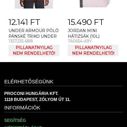
12.141 FT
15.490 FT
UNDER ARMOUR PÓLÓ
JORDAN MINI
PÁNSKÉ TRIKO UNDER
HÁTIZSÁK (10L)
1357235-688
7A0654-A9Y
ARMOUR LOGO
WORDMARK TECH SS
PILLANATNYILAG
PILLANATNYILAG
NEM RENDELHETŐ!
NEM RENDELHETŐ!
ELÉRHETŐSÉGÜNK
PROCONI HUNGÁRIA KFT.
1118 BUDAPEST, ZÓLYOM ÚT 11.
INFORMÁCIÓK
SEGÍTSÉG