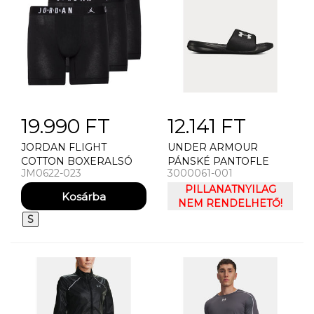
19.990 FT
12.141 FT
JORDAN FLIGHT
UNDER ARMOUR
COTTON BOXERALSÓ
PÁNSKÉ PANTOFLE
JM0622-023
3000061-001
3DB
UNDER ARMOUR M
PLAYMAKER FIX SL
PILLANATNYILAG
NEM RENDELHETŐ!
S