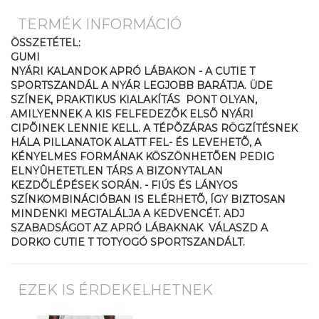
TERMÉK INFORMÁCIÓ
ÖSSZETÉTEL:
GUMI
NYÁRI KALANDOK APRÓ LÁBAKON - A CUTIE T
SPORTSZANDÁL A NYÁR LEGJOBB BARÁTJA. ÜDE
SZÍNEK, PRAKTIKUS KIALAKÍTÁS  PONT OLYAN,
AMILYENNEK A KIS FELFEDEZÕK ELSÕ NYÁRI
CIPÕINEK LENNIE KELL. A TÉPÕZÁRAS RÖGZÍTÉSNEK
HÁLA PILLANATOK ALATT FEL- ÉS LEVEHETÕ, A
KÉNYELMES FORMÁNAK KÖSZÖNHETÕEN PEDIG
ELNYÛHETETLEN TÁRS A BIZONYTALAN
KEZDÕLÉPÉSEK SORÁN. - FIÚS ÉS LÁNYOS
SZÍNKOMBINÁCIÓBAN IS ELÉRHETÕ, ÍGY BIZTOSAN
MINDENKI MEGTALÁLJA A KEDVENCÉT. ADJ
SZABADSÁGOT AZ APRÓ LÁBAKNAK  VÁLASZD A
DORKO CUTIE T TOTYOGÓ SPORTSZANDÁLT.
EZEK IS ÉRDEKELHETNEK