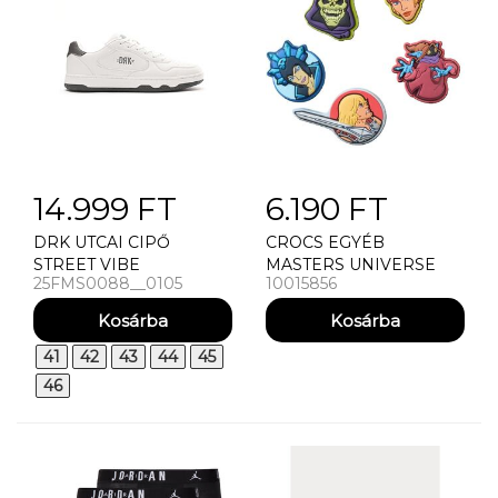
14.999 FT
6.190 FT
DRK UTCAI CIPŐ
CROCS EGYÉB
STREET VIBE
MASTERS UNIVERSE
25FMS0088__0105
10015856
5PACK
41
42
43
44
45
46