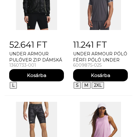
52.641 FT
11.241 FT
UNDER ARMOUR
UNDER ARMOUR PÓLÓ
PULÓVER ZIP DÁMSKÁ
FÉRFI PÓLÓ UNDER
1360733-001
6009875-025
BUNDA UNDER
ARMOUR UA M
ARMOUR IMPASSE RUN
CHALLENGER TRAIN SS
STORM 2.0
L
S
M
2XL