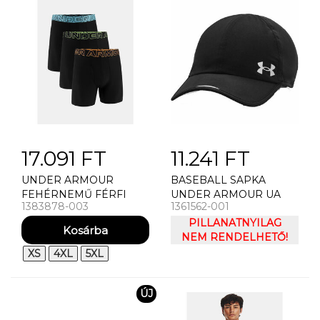
17.091 FT
11.241 FT
UNDER ARMOUR
BASEBALL SAPKA
FEHÉRNEMŰ FÉRFI
UNDER ARMOUR UA
1383878-003
1361562-001
BOXER UNDER
ISOCHILL LAUNCH RUN
ARMOUR UA
PILLANATNYILAG
PERFORMANCE TECH -
NEM RENDELHETŐ!
SOLID 6IN - 3PK
XS
4XL
5XL
ÚJ