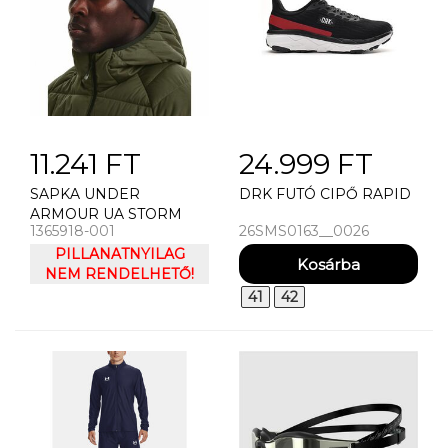
11.241 FT
24.999 FT
SAPKA UNDER
DRK FUTÓ CIPŐ RAPID
ARMOUR UA STORM
1365918-001
26SMS0163__0026
BEANIE
PILLANATNYILAG
NEM RENDELHETŐ!
41
42