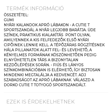
TERMÉK INFORMÁCIÓ
ÖSSZETÉTEL:
GUMI
NYÁRI KALANDOK APRÓ LÁBAKON - A CUTIE T
SPORTSZANDÁL A NYÁR LEGJOBB BARÁTJA. ÜDE
SZÍNEK, PRAKTIKUS KIALAKÍTÁS  PONT OLYAN,
AMILYENNEK A KIS FELFEDEZÕK ELSÕ NYÁRI
CIPÕINEK LENNIE KELL. A TÉPÕZÁRAS RÖGZÍTÉSNEK
HÁLA PILLANATOK ALATT FEL- ÉS LEVEHETÕ, A
KÉNYELMES FORMÁNAK KÖSZÖNHETÕEN PEDIG
ELNYÛHETETLEN TÁRS A BIZONYTALAN
KEZDÕLÉPÉSEK SORÁN. - FIÚS ÉS LÁNYOS
SZÍNKOMBINÁCIÓBAN IS ELÉRHETÕ, ÍGY BIZTOSAN
MINDENKI MEGTALÁLJA A KEDVENCÉT. ADJ
SZABADSÁGOT AZ APRÓ LÁBAKNAK  VÁLASZD A
DORKO CUTIE T TOTYOGÓ SPORTSZANDÁLT.
EZEK IS ÉRDEKELHETNEK