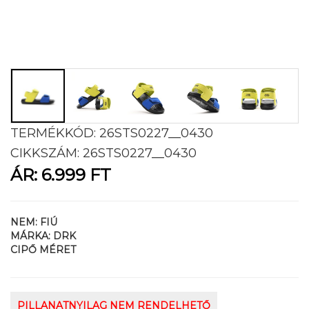
TERMÉKKÓD:
26STS0227__0430
CIKKSZÁM:
26STS0227__0430
ÁR:
6.999 FT
NEM:
FIÚ
MÁRKA:
DRK
CIPŐ MÉRET
PILLANATNYILAG NEM RENDELHETŐ