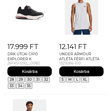
17.999 FT
12.141 FT
DRK UTCAI CIPŐ
UNDER ARMOUR
EXPLORER K
ATLÉTA FÉRFI ATLÉTA
26FKS0292__0082
1329286-100
UNDER ARMOUR UA
LEFT CHEST CUT OFF
TANK-WHT
28
29
30
31
32
S
M
L
XL
33
34
35