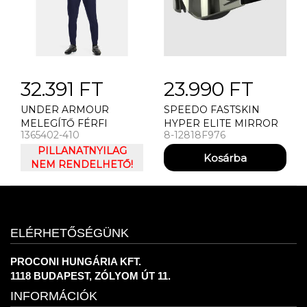
32.391 FT
23.990 FT
UNDER ARMOUR
SPEEDO FASTSKIN
MELEGÍTŐ FÉRFI
HYPER ELITE MIRROR
1365402-410
8-12818F976
UNDER ARMOUR
(UK) ÚSZÓSZEMÜVEG
CHALLENGER
PILLANATNYILAG
TRACKSUIT SZETT
NEM RENDELHETŐ!
ELÉRHETŐSÉGÜNK
PROCONI HUNGÁRIA KFT.
1118 BUDAPEST, ZÓLYOM ÚT 11.
INFORMÁCIÓK