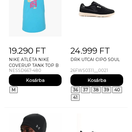
19.290 FT
24.999 FT
NIKE ATLÉTA NIKE
DRK UTCAI CIPŐ SOUL
COVERUP TANK TOP B
NESSD667-480
26FWS0311__0021
(NIKE SWIM)
M
36
37
38
39
40
41