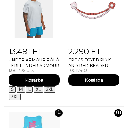
13.491 FT
2.290 FT
UNDER ARMOUR PÓLÓ
CROCS EGYÉB PINK
FÉRFI UNDER ARMOUR
AND RED BEADED
1382796-023
10017403
UA TECH TEXTURED SS
CHAIN
PÓLÓ
S
M
L
XL
2XL
3XL
ÚJ
ÚJ