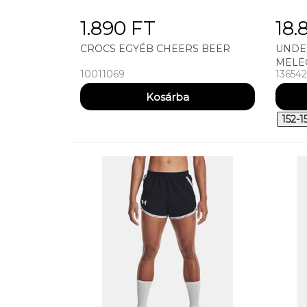
1.890 FT
18.
CROCS EGYÉB CHEERS BEER
UNDE
MELE
10011069
136542
ARMO
TRAIN
152-1