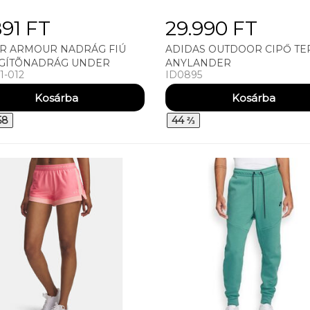
891 FT
29.990 FT
R ARMOUR NADRÁG FIÚ
ADIDAS OUTDOOR CIPŐ TE
GÍTÕNADRÁG UNDER
ANYLANDER
1-012
ID0895
UR Y CHALLENGER
ING PANT
58
44 ⅔