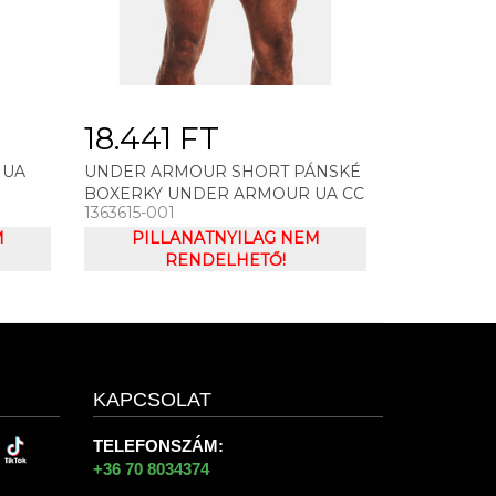
18.441 FT
 UA
UNDER ARMOUR SHORT PÁNSKÉ
BOXERKY UNDER ARMOUR UA CC
1363615-001
6IN NOVELTY (3KS)
M
PILLANATNYILAG NEM
RENDELHETŐ!
KAPCSOLAT
TELEFONSZÁM:
+36 70 8034374