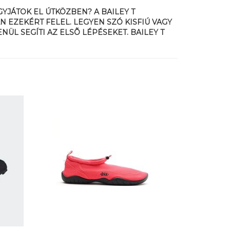
GYJÁTOK EL ÚTKÖZBEN? A BAILEY T
 EZEKÉRT FELEL. LEGYEN SZÓ KISFIÚ VAGY
ÜL SEGÍTI AZ ELSÕ LÉPÉSEKET. BAILEY T