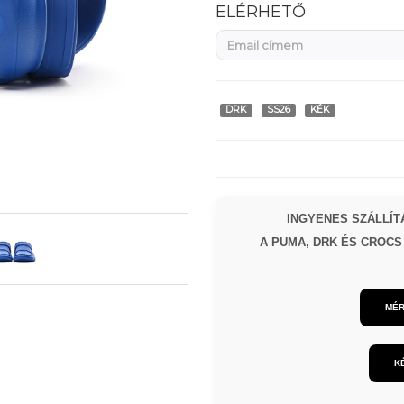
ELÉRHETŐ
DRK
SS26
KÉK
INGYENES SZÁLLÍTÁ
A PUMA, DRK ÉS CROCS 
MÉR
K