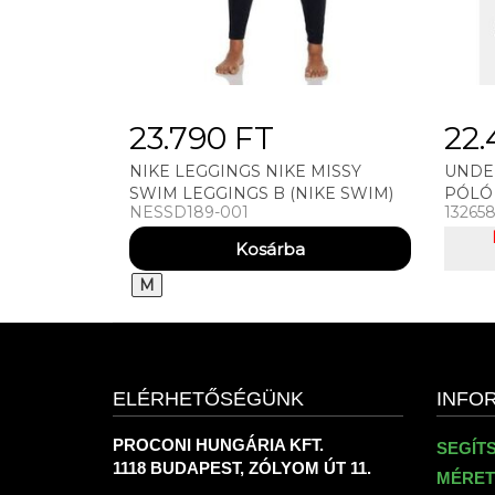
23.790 FT
22.
NIKE LEGGINGS NIKE MISSY
UNDE
SWIM LEGGINGS B (NIKE SWIM)
PÓLÓ
NESSD189-001
13265
ARMOU
M
ELÉRHETŐSÉGÜNK
INFO
PROCONI HUNGÁRIA KFT.
SEGÍT
1118 BUDAPEST, ZÓLYOM ÚT 11.
MÉRET