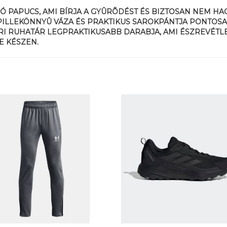
GÓ PAPUCS, AMI BÍRJA A GYÛRÕDÉST ÉS BIZTOSAN NEM HA
ILLEKÖNNYÛ VÁZA ÉS PRAKTIKUS SAROKPÁNTJA PONTOSAN
RI RUHATÁR LEGPRAKTIKUSABB DARABJA, AMI ÉSZREVÉTLEN
E KÉSZEN.