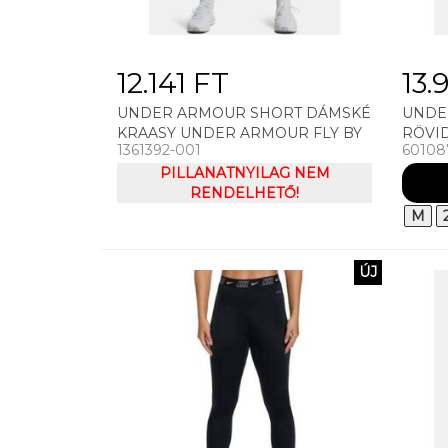
12.141 FT
13.
UNDER ARMOUR SHORT DÁMSKÉ
UNDE
KRAASY UNDER ARMOUR FLY BY
RÖVI
1361392-001
60108
2.0 BRAND SHORT
TECH 
PILLANATNYILAG NEM
RENDELHETŐ!
M
ÚJ