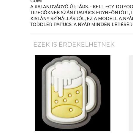
GUMI
A KALANDVÁGYÓ ÚTITÁRS. - KELL EGY TOTYO
TIPEGÕKNEK SZÁNT PAPUCS EGYBEÖNTÖTT, P
KISLÁNY SZÍNÁLLÁSRÓL, EZ A MODELL A NYÁ
TODDLER PAPUCS: A NYÁR MINDEN LÉPÉSÉR
EZEK IS ÉRDEKELHETNEK