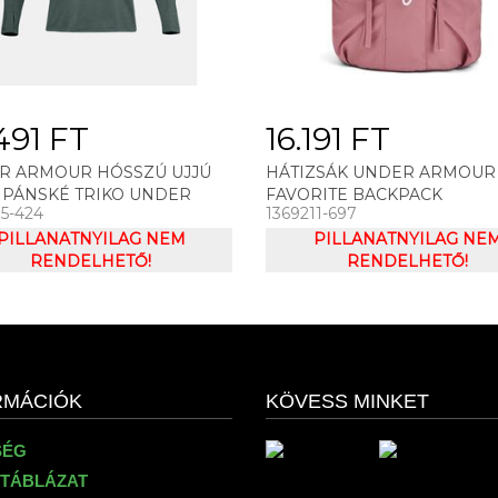
491 FT
16.191 FT
R ARMOUR HÓSSZÚ UJJÚ
HÁTIZSÁK UNDER ARMOUR
 PÁNSKÉ TRIKO UNDER
FAVORITE BACKPACK
85-424
1369211-697
R STREAKER 2.0 HALF ZIP
PILLANATNYILAG NEM
PILLANATNYILAG NE
RENDELHETŐ!
RENDELHETŐ!
RMÁCIÓK
KÖVESS MINKET
SÉG
TÁBLÁZAT