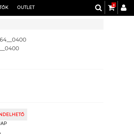
0
TŐK
OUTLET
64__0400
__0400
ENDELHETŐ
NAP
A