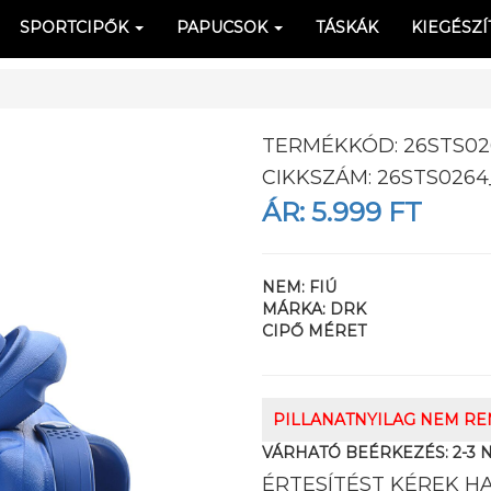
SPORTCIPŐK
PAPUCSOK
TÁSKÁK
KIEGÉSZÍ
TERMÉKKÓD:
26STS02
CIKKSZÁM:
26STS0264
ÁR:
5.999 FT
NEM:
FIÚ
MÁRKA:
DRK
CIPŐ MÉRET
PILLANATNYILAG NEM R
VÁRHATÓ BEÉRKEZÉS:
2-3 
ÉRTESÍTÉST KÉREK H