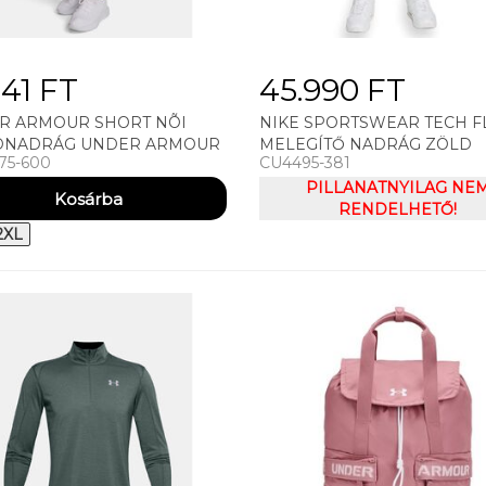
941 FT
45.990 FT
R ARMOUR SHORT NÕI
NIKE SPORTSWEAR TECH F
DNADRÁG UNDER ARMOUR
MELEGÍTŐ NADRÁG ZÖLD
75-600
CU4495-381
PLAY UP 3IN COLORBLOCK
PILLANATNYILAG NE
RENDELHETŐ!
2XL