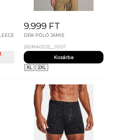
9.999 FT
LEECE
DRK PÓLÓ JAMIE
26SMA0025__0001
M
XL
2XL