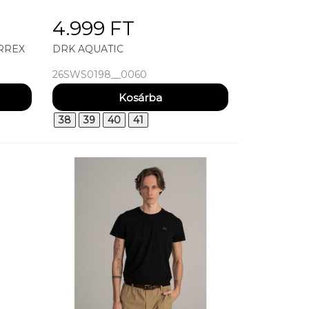
4.999 FT
RREX
DRK AQUATIC
26SWS0198__0060
38
39
40
41