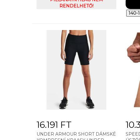
RENDELHETŐ!
140-
16.191 FT
10.
UNDER ARMOUR SHORT DÁMSKÉ
SPEE