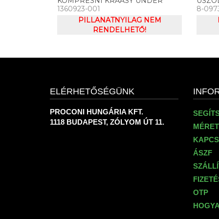
KOMPRESNÍ KRAASY UNDER
ÚSZÓ
1360923-001
8-097
ARMOUR HG ARMOUR SHINE
MEDL
BIKESHORT
PILLANATNYILAG NEM
RENDELHETŐ!
ELÉRHETŐSÉGÜNK
INFO
PROCONI HUNGÁRIA KFT.
SEGÍT
1118 BUDAPEST, ZÓLYOM ÚT 11.
MÉRET
KAPCS
ÁSZF
SZÁLL
FIZET
OTP
HOGYA