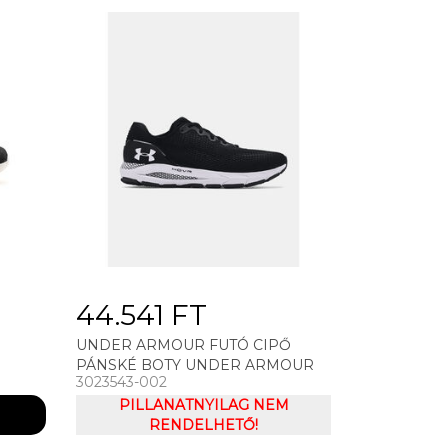
44.541 FT
UNDER ARMOUR FUTÓ CIPŐ
PÁNSKÉ BOTY UNDER ARMOUR
3023543-002
HOVR SONIC 4
PILLANATNYILAG NEM
RENDELHETŐ!