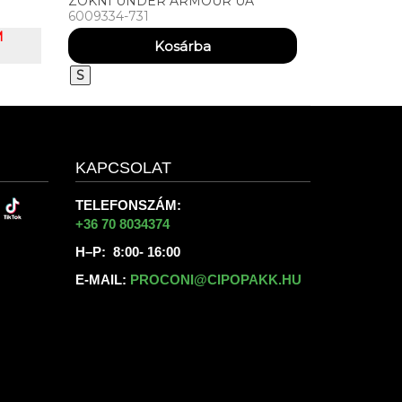
ZOKNI UNDER ARMOUR UA
6009334-731
VELOCITI LITE 1PK CREW
M
S
KAPCSOLAT
TELEFONSZÁM:
+36 70 8034374
H–P: 8:00- 16:00
E-MAIL:
PROCONI@CIPOPAKK.HU