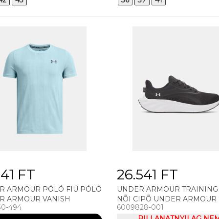
42
43
36
37
41
941 FT
26.541 FT
R ARMOUR PÓLÓ FIÚ PÓLÓ
UNDER ARMOUR TRAINING
R ARMOUR VANISH
NÕI CIPÕ UNDER ARMOUR
30-494
6009828-001
LESS SS
ASCEND
PILLANATNYILAG NE