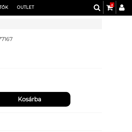
0
TŐK
OUTLET
77167