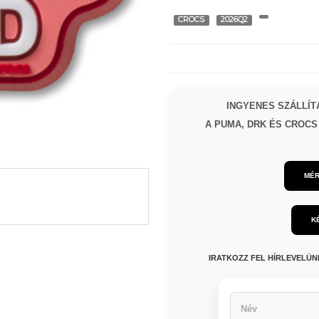
CROCS
2026Q2
INGYENES SZÁLLÍTÁ
A PUMA, DRK ÉS CROCS 
MÉR
K
IRATKOZZ FEL HÍRLEVELÜ