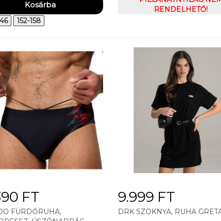
RENDELHETŐ!
146
152-158
390 FT
9.999 FT
DO FÜRDŐRUHA,
DRK SZOKNYA, RUHA GRET