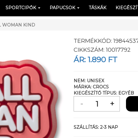
SPORTCIPŐK
PAPUCSOK
TÁSKÁK
KIEGÉSZÍ
L WOMAN KIND
TERMÉKKÓD:
1984453
CIKKSZÁM:
10017792
ÁR:
1.890 FT
NEM:
UNISEX
MÁRKA:
CROCS
KIEGÉSZÍTŐ TÍPUS:
EGYÉB
SZÁLLÍTÁS:
2-3 NAP