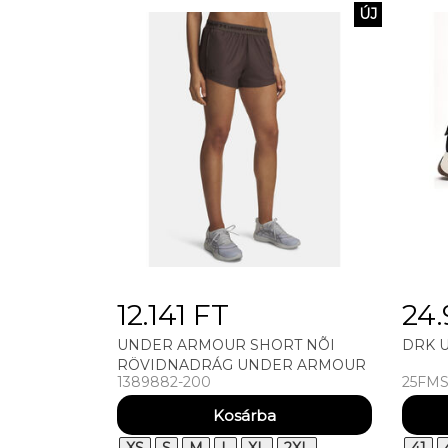
ÚJ
12.141 FT
24.
UNDER ARMOUR SHORT NÕI
DRK U
RÖVIDNADRÁG UNDER ARMOUR
1389882-200
25FMS
TECH PLAY UP SHORTS