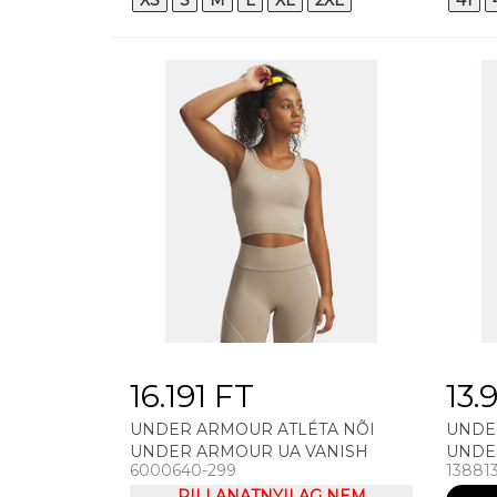
XS
S
M
L
XL
2XL
41
16.191 FT
13.
UNDER ARMOUR ATLÉTA NÕI
UNDE
UNDER ARMOUR UA VANISH
UNDE
6000640-299
13881
SEAMLESS TANK TRIKÓ
SEAM
PILLANATNYILAG NEM