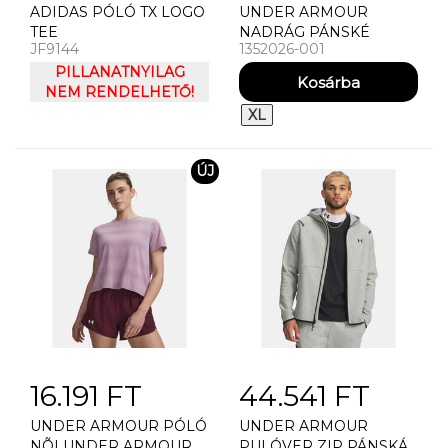
ADIDAS PÓLÓ TX LOGO
UNDER ARMOUR
TEE
NADRÁG PÁNSKÉ
JF9144
1352026-001
TEPLÁKY UNDER
PILLANATNYILAG
ARMOUR STRETCH
NEM RENDELHETŐ!
WOVEN UTILITY CARGO
STORM PA
XL
ÚJ
16.191 FT
44.541 FT
UNDER ARMOUR PÓLÓ
UNDER ARMOUR
NÕI UNDER ARMOUR
PULÓVER ZIP PÁNSKÁ