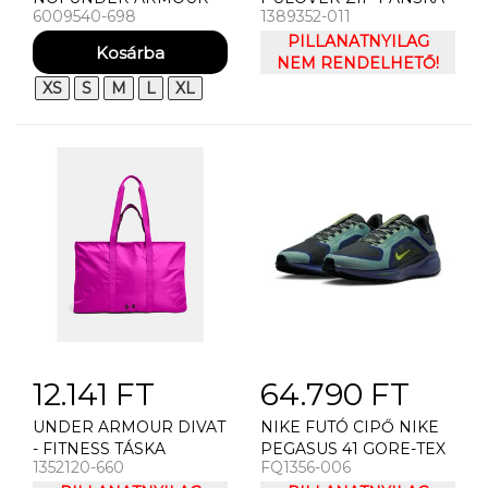
6009540-698
1389352-011
UA VELOCITI
MIKINA UNDER
SHORTSLEEVE PÓLÓ
ARMOUR UA
PILLANATNYILAG
UNSTOPPABLE FLC FZ
NEM RENDELHETŐ!
HD EU-GRY
XS
S
M
L
XL
12.141 FT
64.790 FT
UNDER ARMOUR DIVAT
NIKE FUTÓ CIPŐ NIKE
- FITNESS TÁSKA
PEGASUS 41 GORE-TEX
1352120-660
FQ1356-006
DÁMSKÁ TAKA UNDER
MEN"S