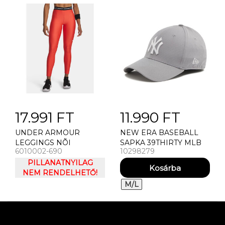
17.991 FT
11.990 FT
UNDER ARMOUR
NEW ERA BASEBALL
LEGGINGS NÕI
SAPKA 39THIRTY MLB
6010002-690
10298279
LEGGINGS UNDER
NEW YORK YANKEES
ARMOUR HEATGEAR
PILLANATNYILAG
LEGGING
NEM RENDELHETŐ!
M/L