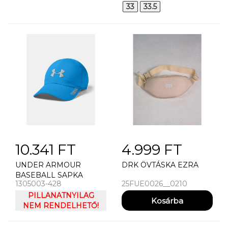
33
33.5
10.341 FT
4.999 FT
UNDER ARMOUR
DRK ÖVTÁSKA EZRA
BASEBALL SAPKA
1305003-428
25FUE0026__0210
PÁNSKÁ KILTOVKA
UNDER ARMOUR
PILLANATNYILAG
LAUNCH AV CAP
NEM RENDELHETŐ!