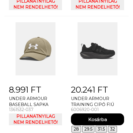
ARMOUR FAVORITE 2.0
PILLANATNYILAG
PILLANATNYILAG
TOTE
NEM RENDELHETŐ!
NEM RENDELHETŐ!
8.991 FT
20.241 FT
UNDER ARMOUR
UNDER ARMOUR
BASEBALL SAPKA
TRAINING CIPŐ FIÚ
1361532-037
6006920-001
PÁNSKÁ KILTOVKA
CIPÕ UNDER ARMOUR
UNDER ARMOUR UA
PILLANATNYILAG
UA BPS ASSERT 11 AC
BLITZING ADJ HAT
NEM RENDELHETŐ!
UFM SYN-BLK
28
29.5
31.5
32