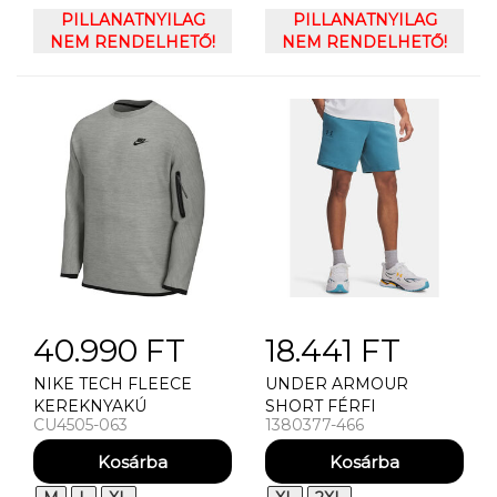
ARMOUR UA ICON
PILLANATNYILAG
UNDER ARMOUR
PILLANATNYILAG
FLEECE 1/4 ZIP-GRY
NEM RENDELHETŐ!
ROLAND DUFFLE SM
NEM RENDELHETŐ!
40.990 FT
18.441 FT
NIKE TECH FLEECE
UNDER ARMOUR
KEREKNYAKÚ
SHORT FÉRFI
CU4505-063
1380377-466
PULÓVER SZÜRKE
RÖVIDNADRÁG UNDER
ARMOUR UA ICON
FLEECE SHORT