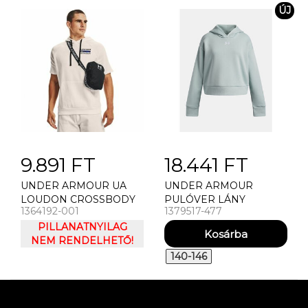
ÚJ
9.891 FT
18.441 FT
UNDER ARMOUR UA
UNDER ARMOUR
LOUDON CROSSBODY
PULÓVER LÁNY
1364192-001
1379517-477
OLDALTÁSKA
PULÓVER UNDER
PILLANATNYILAG
ARMOUR UA RIVAL
NEM RENDELHETŐ!
FLEECE HOODIE-BLU
140-146