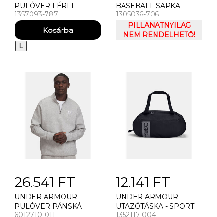
PULÓVER FÉRFI
BASEBALL SAPKA
1357093-787
1305036-706
PULÓVER UNDER
PÁNSKÁ KILTOVKA
ARMOUR RIVAL FLEECE
UNDER ARMOUR UA
PILLANATNYILAG
BIG LOGO HD
MEN'S BLITZING 3.0
NEM RENDELHETŐ!
CAP
L
26.541 FT
12.141 FT
UNDER ARMOUR
UNDER ARMOUR
PULÓVER PÁNSKÁ
UTAZÓTÁSKA - SPORT
6012710-011
1352117-004
MIKINA UNDER
UNISEXOVÁ TAKA