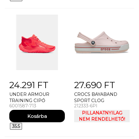
24.291 FT
27.690 FT
UNDER ARMOUR
CROCS BAYABAND
TRAINING CIPŐ
SPORT CLOG
6001587-713
212333-6PI
UNISEXOVÉ BOTY
UNDER ARMOUR UA GS
PILLANATNYILAG
JET '25
NEM RENDELHETŐ!
35.5