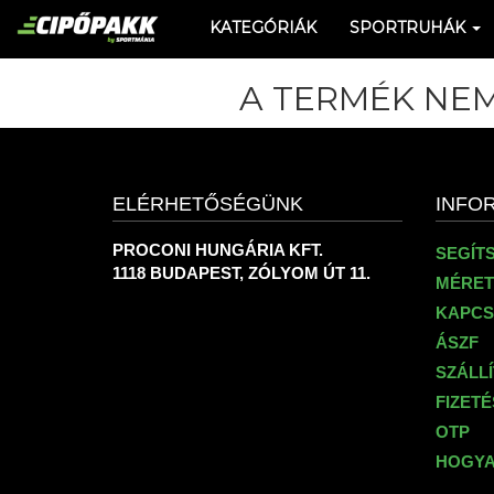
KATEGÓRIÁK
SPORTRUHÁK
A TERMÉK NEM
ELÉRHETŐSÉGÜNK
INFO
PROCONI HUNGÁRIA KFT.
SEGÍT
1118 BUDAPEST, ZÓLYOM ÚT 11.
MÉRET
KAPCS
ÁSZF
SZÁLL
FIZET
OTP
HOGYA