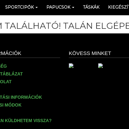
SPORTCIPŐK
PAPUCSOK
TÁSKÁK
KIEGÉSZÍ
 TALÁLHATÓ! TALÁN ELGÉPE
RMÁCIÓK
KÖVESS MINKET
SÉG
TÁBLÁZAT
OLAT
ÍTÁSI INFORMÁCIÓK
ÉSI MÓDOK
N KÜLDHETEM VISSZA?