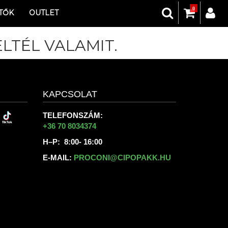
0
TŐK
OUTLET
LTÉL VALAMIT.
KAPCSOLAT
TELEFONSZÁM:
+36 70 8034374
H–P: 8:00- 16:00
E-MAIL:
PROCONI@CIPOPAKK.HU