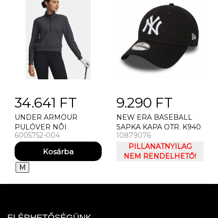
34.641 FT
9.290 FT
UNDER ARMOUR
NEW ERA BASEBALL
PULÓVER NÕI
SAPKA KAPA OTR. K940
6005752-004
10879076
PULÓVER UNDER
LEAGUE BASIC NY
ARMOUR UA DRIVE
PILLANATNYILAG
MIDLAYER PULLOVER-
NEM RENDELHETŐ!
BLK
M
ELÉRHETŐSÉGÜNK