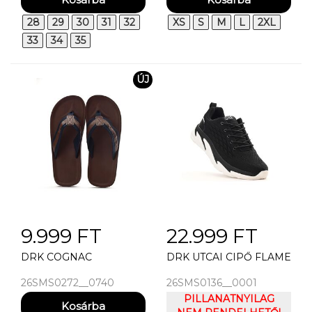
SS-GRN
28
29
30
31
32
XS
S
M
L
2XL
33
34
35
ÚJ
9.999 FT
22.999 FT
DRK COGNAC
DRK UTCAI CIPŐ FLAME
26SMS0272__0740
26SMS0136__0001
PILLANATNYILAG