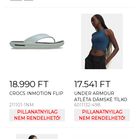
18.990 FT
17.541 FT
CROCS INMOTION FLIP
UNDER ARMOUR
ATLÉTA DÁMSKÉ TÍLKO
211101-1NM
6011132-498
UNDER ARMOUR
PILLANATNYILAG
SEAMLESS COTTON
PILLANATNYILAG
NEM RENDELHETŐ!
HAND TANK-BLU
NEM RENDELHETŐ!