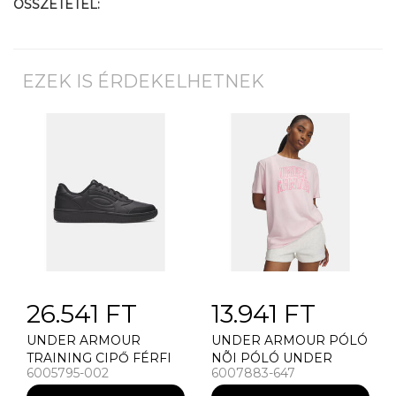
ÖSSZETÉTEL:
EZEK IS ÉRDEKELHETNEK
26.541 FT
13.941 FT
UNDER ARMOUR
UNDER ARMOUR PÓLÓ
TRAINING CIPŐ FÉRFI
NÕI PÓLÓ UNDER
6005795-002
6007883-647
CIPÕK UNDER
ARMOUR RIVAL OS
ARMOUR UA TEMPO
CAMPUS TEE