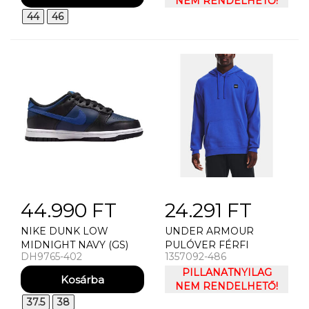
NEM RENDELHETŐ!
44
46
44.990 FT
24.291 FT
NIKE DUNK LOW
UNDER ARMOUR
MIDNIGHT NAVY (GS)
PULÓVER FÉRFI
DH9765-402
1357092-486
UTCAI CIPŐ
PULÓVER UNDER
ARMOUR UA RIVAL
PILLANATNYILAG
FLEECE HOODIE
NEM RENDELHETŐ!
37.5
38