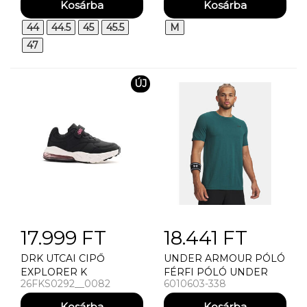
44
44.5
45
45.5
M
47
ÚJ
17.999 FT
18.441 FT
DRK UTCAI CIPŐ
UNDER ARMOUR PÓLÓ
EXPLORER K
FÉRFI PÓLÓ UNDER
26FKS0292__0082
6010603-338
ARMOUR VANISH
SEAMLESS NOVELTY