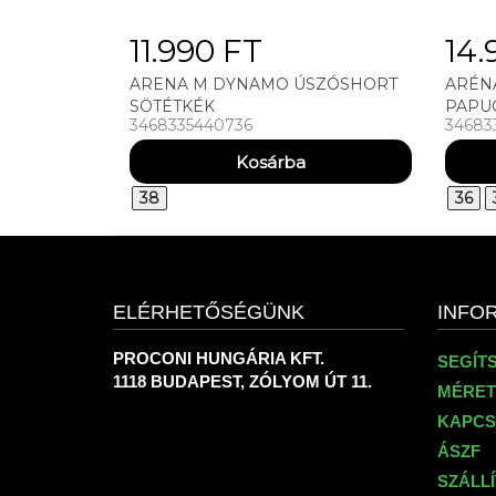
11.990 FT
14.
ARENA M DYNAMO ÚSZÓSHORT
ARÉN
SÖTÉTKÉK
PAPU
3468335440736
34683
38
36
ELÉRHETŐSÉGÜNK
INFO
PROCONI HUNGÁRIA KFT.
SEGÍT
1118 BUDAPEST, ZÓLYOM ÚT 11.
MÉRET
KAPCS
ÁSZF
SZÁLL