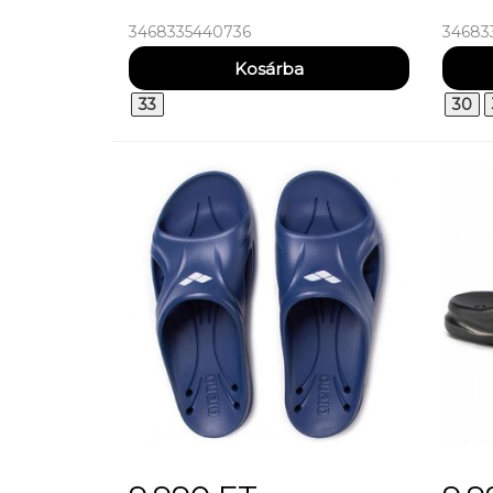
3468335440736
34683
33
30