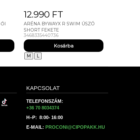
12.990 FT
NŐI
ARÉNA BYWAYX R SWIM ÚSZÓ
SHORT FEKETE
3468335440736
M
L
KAPCSOLAT
TELEFONSZÁM:
+36 70 8034374
H–P: 8:00- 16:00
E-MAIL:
PROCONI@CIPOPAKK.HU