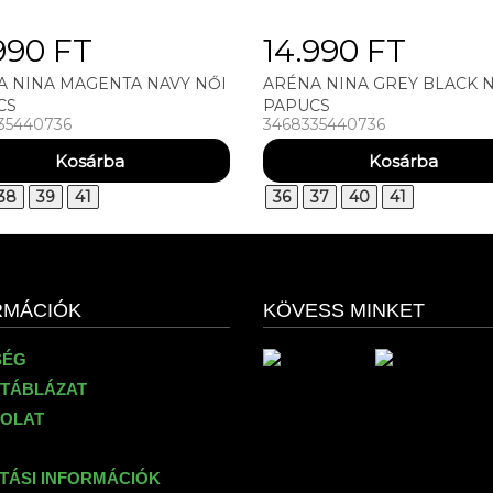
990 FT
14.990 FT
A NINA MAGENTA NAVY NŐI
ARÉNA NINA GREY BLACK 
CS
PAPUCS
35440736
3468335440736
38
39
41
36
37
40
41
RMÁCIÓK
KÖVESS MINKET
SÉG
TÁBLÁZAT
OLAT
ÍTÁSI INFORMÁCIÓK