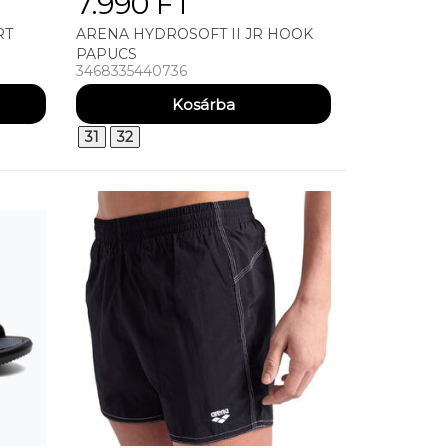
7.990 FT
RT
ARENA HYDROSOFT II JR HOOK
PAPUCS
3468335440736
31
32