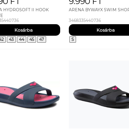
90 FT
9.990 FT
A HYDROSOFT II HOOK
ARENA BYWAYX SWIM SHO
TE
35440736
3468335440736
42
43
44
45
47
S