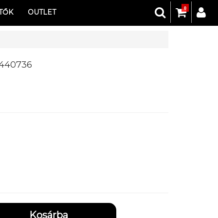
0
TŐK
OUTLET
440736