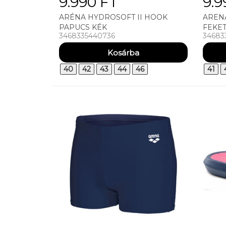
9.990 FT
9.9
ARÉNA HYDROSOFT II HOOK
AREN
PAPUCS KÉK
FEKE
3468335440736
34683
40
42
43
44
46
41