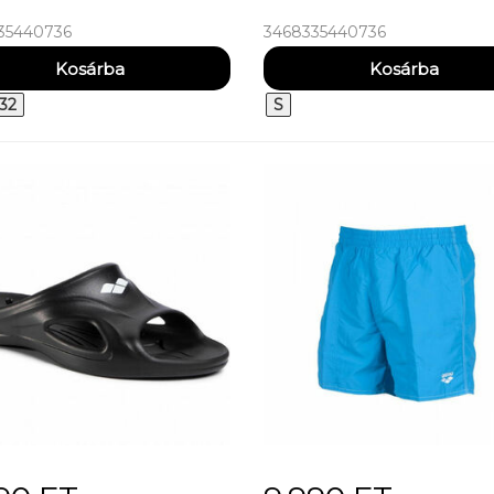
35440736
3468335440736
32
S