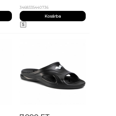
3468335440736
S