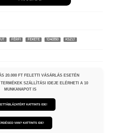
UT
FÉRFI
FEKETE
1D40350
KSZLT
S 20.000 FT FELETTI VÁSÁRLÁS ESETÉN
TERMÉKEK SZÁLLÍTÁSI IDEJE ELÉRHETI A 10
MUNKANAPOT IS
ETTÁBLÁZATÉRT KATTINTS IDE!
ÉRDÉSED VAN? KATTINTS IDE!