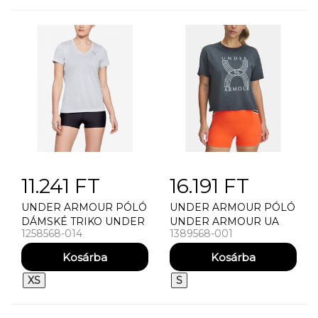
11.241 FT
16.191 FT
UNDER ARMOUR PÓLÓ
UNDER ARMOUR PÓLÓ
DÁMSKÉ TRIKO UNDER
UNDER ARMOUR UA
1258568-014
1389568-001
ARMOUR TECH SSV -
RUN 96 GRAPHIC SS
TWIST
NÕI PÓLÓ
XS
S