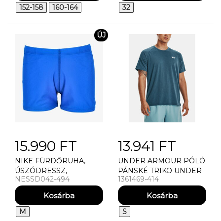
152-158
160-164
32
ÚJ
15.990 FT
13.941 FT
NIKE FÜRDŐRUHA,
UNDER ARMOUR PÓLÓ
ÚSZÓDRESSZ,
PÁNSKÉ TRIKO UNDER
NESSD042-494
1361469-414
ÚSZÓNADRÁG NIKE
ARMOUR UA STREAKER
SQUARE LEG B (NIKE
TEE
SWIM)
M
S