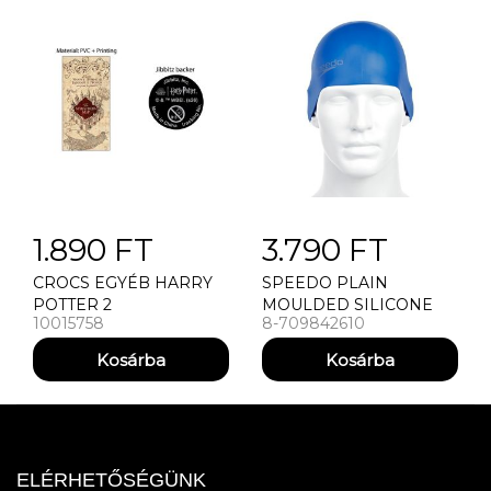
1.890 FT
3.790 FT
CROCS EGYÉB HARRY
SPEEDO PLAIN
POTTER 2
MOULDED SILICONE
10015758
8-709842610
CAP(UK) ÚSZÓSAPKA
ELÉRHETŐSÉGÜNK