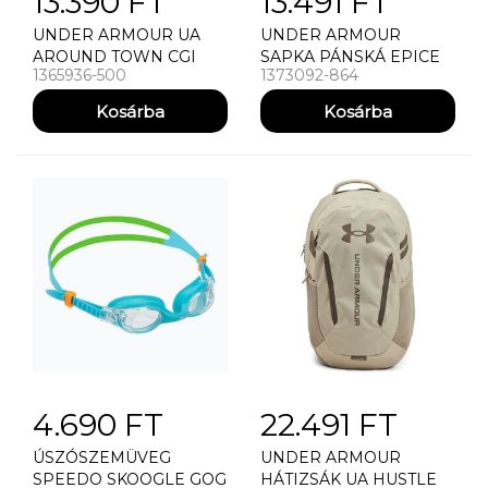
13.390 FT
13.491 FT
UNDER ARMOUR UA
UNDER ARMOUR
AROUND TOWN CGI
SAPKA PÁNSKÁ EPICE
1365936-500
1373092-864
BEANIE SAPKA
UNDER ARMOUR UA
HALFTIME RIBBED
4.690 FT
22.491 FT
ÚSZÓSZEMÜVEG
UNDER ARMOUR
SPEEDO SKOOGLE GOG
HÁTIZSÁK UA HUSTLE