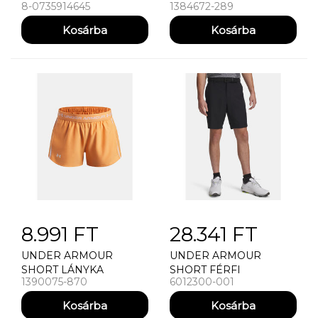
8-0735914645
1384672-289
IU BLUE/GREEN (UK)
6.0 BACKPACK
8.991 FT
28.341 FT
UNDER ARMOUR
UNDER ARMOUR
SHORT LÁNYKA
SHORT FÉRFI
1390075-870
6012300-001
RÖVIDNADRÁG UNDER
RÖVIDNADRÁG UNDER
ARMOUR G TECH PLAY
ARMOUR UA DRIVE
UP SHORT
TAPERED SHORT