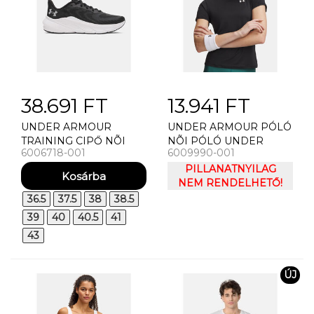
38.691 FT
13.941 FT
UNDER ARMOUR
UNDER ARMOUR PÓLÓ
TRAINING CIPŐ NÕI
NÕI PÓLÓ UNDER
6006718-001
6009990-001
CIPÕ UNDER ARMOUR
ARMOUR TECH MESH
UA W TURBULENCE 3
SS
PILLANATNYILAG
NEM RENDELHETŐ!
36.5
37.5
38
38.5
39
40
40.5
41
43
ÚJ