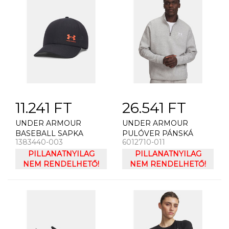
11.241 FT
26.541 FT
UNDER ARMOUR
UNDER ARMOUR
BASEBALL SAPKA
PULÓVER PÁNSKÁ
1383440-003
6012710-011
FÉRFI BASEBALL
MIKINA UNDER
SAPKA UNDER
PILLANATNYILAG
ARMOUR UA ICON
PILLANATNYILAG
ARMOUR M AV LOW
NEM RENDELHETŐ!
FLEECE 1/4 ZIP-GRY
NEM RENDELHETŐ!
ADJ