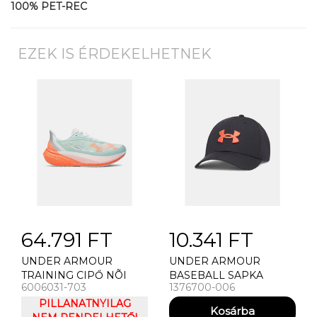
100% PET-REC
EZEK IS ÉRDEKELHETNEK
64.791 FT
10.341 FT
UNDER ARMOUR
UNDER ARMOUR
TRAINING CIPŐ NÕI
BASEBALL SAPKA
6006031-703
1376700-006
CIPÕ UNDER ARMOUR
FÉRFI BASEBALL
UA W VELOCITI
PILLANATNYILAG
SAPKA UNDER