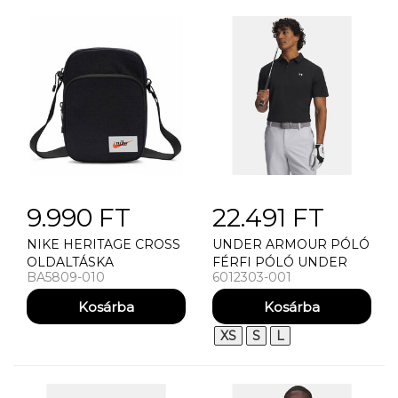
9.990 FT
22.491 FT
NIKE HERITAGE CROSS
UNDER ARMOUR PÓLÓ
OLDALTÁSKA
FÉRFI PÓLÓ UNDER
BA5809-010
6012303-001
ARMOUR UA T2G PIQUE
POLO
XS
S
L