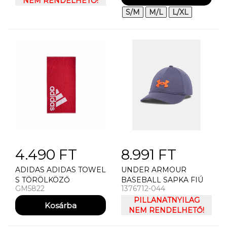
DISTANCE
NEM RENDELHETŐ!
ARMOUR M BLITZING
LOW STR
S/M
M/L
L/XL
4.490 FT
8.991 FT
ADIDAS ADIDAS TOWEL
UNDER ARMOUR
S TÖRÖLKÖZŐ
BASEBALL SAPKA FIÚ
GM5822
1376712-044
BASEBALL SAPKA
UNDER ARMOUR B
PILLANATNYILAG
BLITZING37 ADJ
NEM RENDELHETŐ!