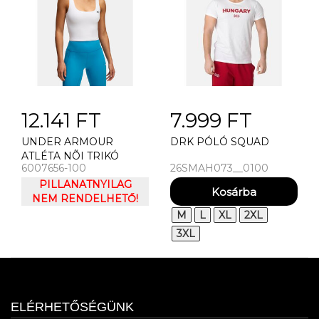
12.141 FT
7.999 FT
UNDER ARMOUR
DRK PÓLÓ SQUAD
ATLÉTA NÕI TRIKÓ
6007656-100
26SMAH073__0100
UNDER ARMOUR
MOTION TANK EMEA
PILLANATNYILAG
NEM RENDELHETŐ!
M
L
XL
2XL
3XL
ELÉRHETŐSÉGÜNK