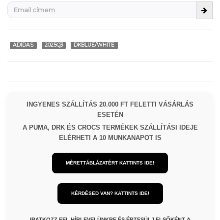
ADIDAS
2025Q3
DKBLUE/WHITE
INGYENES SZÁLLÍTÁS 20.000 FT FELETTI VÁSÁRLÁS
ESETÉN
A PUMA, DRK ÉS CROCS TERMÉKEK SZÁLLÍTÁSI IDEJE
ELÉRHETI A 10 MUNKANAPOT IS
MÉRETTÁBLÁZATÉRT KATTINTS IDE!
KÉRDÉSED VAN? KATTINTS IDE!
IRATKOZZ FEL HÍRLEVELÜNKRE ÉS ÉRTESÜLJ ELSŐKÉNT A