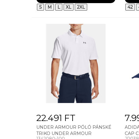
S
M
L
XL
2XL
42
22.491 FT
7.9
UNDER ARMOUR PÓLÓ PÁNSKÉ
ADID
TRIKO UNDER ARMOUR
CAP C
1342080-100
JP039