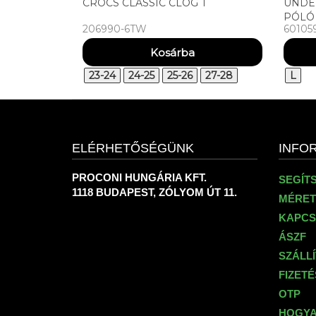
CROCS CLASSIC CLOG T
UNDE
PÓLÓ
206990-6TW
60105
VANIS
23-24
24-25
25-26
27-28
L
ELÉRHETŐSÉGÜNK
INFO
PROCONI HUNGÁRIA KFT.
SEGÍT
1118 BUDAPEST, ZÓLYOM ÚT 11.
MÉRET
KAPCS
ÁSZF
SZÁLL
FIZET
OTP
HOGYA