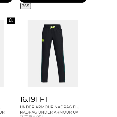
36.5
ÚJ
16.191 FT
L
UNDER ARMOUR NADRÁG FIÚ
UR
NADRÁG UNDER ARMOUR UA
1370184-004