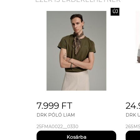
ÚJ
7.999 FT
24.
DRK PÓLÓ LIAM
DRK U
25FMA0022__0330
26SMS