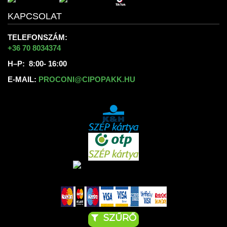
KAPCSOLAT
TELEFONSZÁM:
+36 70 8034374
H–P: 8:00- 16:00
E-MAIL:
PROCONI@CIPOPAKK.HU
SZŰRŐ
SZŰRŐ